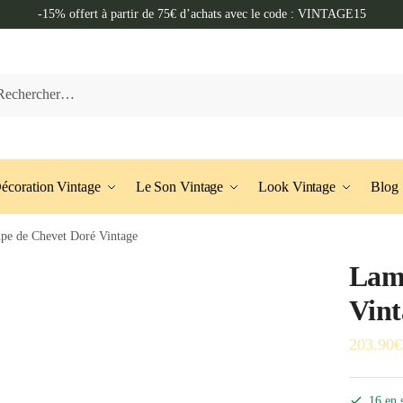
-15% offert à partir de 75€ d’achats avec le code : VINTAGE15
her :
écoration Vintage
Le Son Vintage
Look Vintage
Blog
pe de Chevet Doré Vintage
Lam
Vint
203.90
€
16 en 