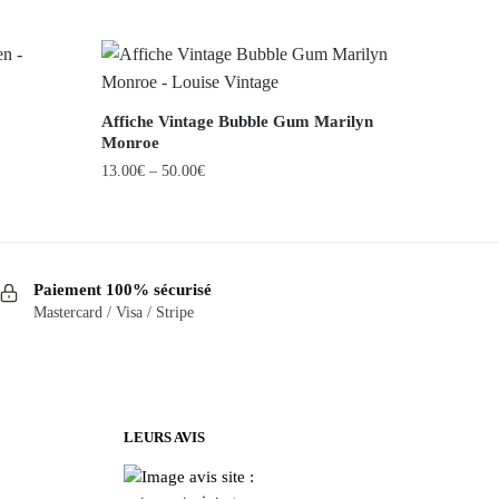
Affiche Vintage Bubble Gum Marilyn
Monroe
13.00
€
–
50.00
€
Ce
produit
a
Paiement 100% sécurisé
plusieurs
Mastercard / Visa / Stripe
variations.
Les
options
peuvent
être
LEURS AVIS
choisies
sur