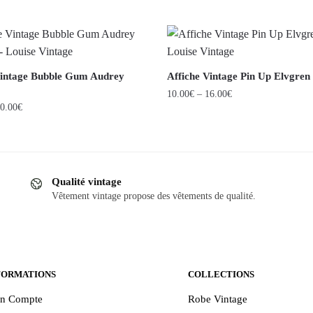
Vintage Bubble Gum Audrey
Affiche Vintage Pin Up Elvgren
10.00
€
–
16.00
€
0.00
€
Ce
produit
a
plusieurs
Qualité vintage
variations.
Vêtement vintage propose des vêtements de qualité.
.
Les
options
peuvent
être
FORMATIONS
COLLECTIONS
choisies
sur
n Compte
Robe Vintage
la