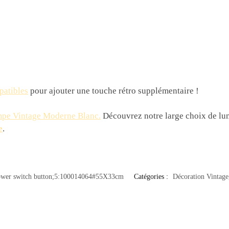
patibles
pour ajouter une touche rétro supplémentaire !
pe Vintage Moderne Blanc
.
Découvrez notre large choix de lum
e
.
wer switch button;5:100014064#55X33cm
Catégories :
Décoration Vintage