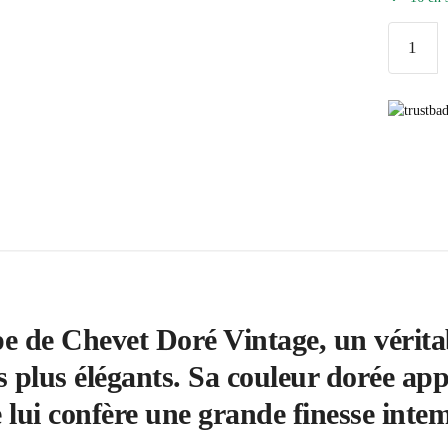
quantité
de
Lampe
de
Chevet
Doré
Vintage
 de Chevet Doré Vintage, un véritab
les plus élégants. Sa couleur dorée ap
 lui confère une grande finesse intem