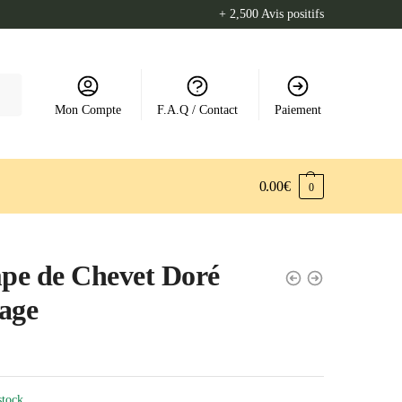
+ 2,500 Avis positifs
Mon Compte
F.A.Q / Contact
Paiement
0.00
€
0
pe de Chevet Doré
age
stock