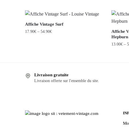
Affiche Vintage Surf
Affiche 
17.90
€
–
54.90
€
Hepburn
Ce
13.00
€
–
5
produit
Ce
a
produit
plusieurs
a
variations.
Livraison gratuite
plusieurs
Les
Livraison offerte sur l'ensemble du site.
variations
options
Les
peuvent
options
être
peuvent
choisies
être
IN
sur
choisies
la
Mo
sur
page