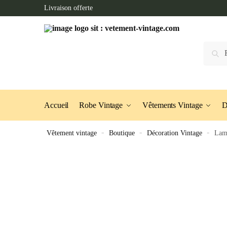
Skip
Skip
Livraison offerte
to
to
navigation
content
Recherc
Accueil
Robe Vintage
Vêtements Vintage
D
Vêtement vintage
»
Boutique
»
Décoration Vintage
»
Lam