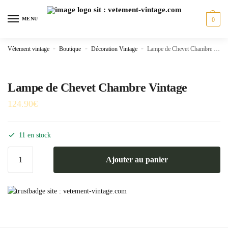
Skip
Skip
to
to
MENU
0
navigation
content
Vêtement vintage
»
Boutique
»
Décoration Vintage
»
Lampe de Chevet Chambre Vintage
Lampe de Chevet Chambre Vintage
124.90
€
11 en stock
quantité
Ajouter au panier
de
Lampe
de
Chevet
Chambre
Vintage