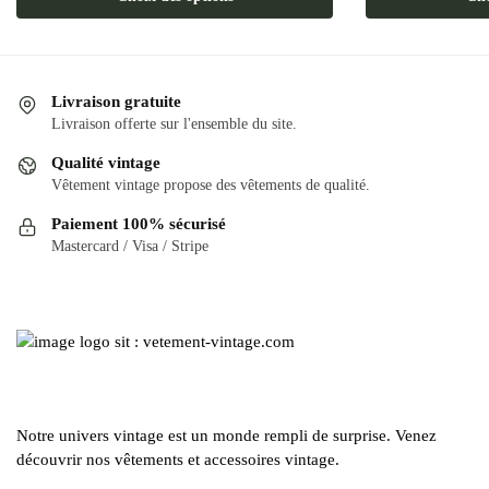
produit
a
a
plusieurs
plusieurs
variations.
variations.
Les
Livraison gratuite
Les
options
Livraison offerte sur l'ensemble du site.
options
peuvent
Qualité vintage
peuvent
être
Vêtement vintage propose des vêtements de qualité.
être
choisies
Paiement 100% sécurisé
choisies
sur
Mastercard / Visa / Stripe
sur
la
la
page
page
du
du
produit
produit
Notre univers vintage est un monde rempli de surprise. Venez
découvrir nos vêtements et accessoires vintage.