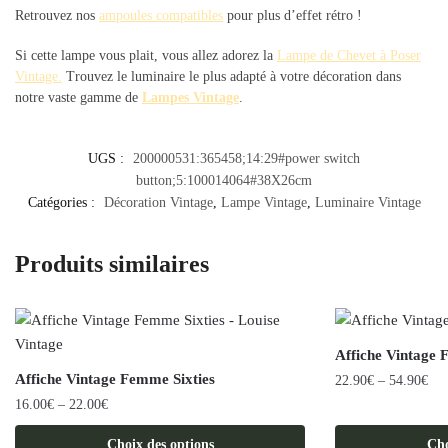
Retrouvez nos
ampoules compatibles
pour plus d’effet rétro !
Si cette lampe vous plait, vous allez adorez la
Lampe de Chevet à Poser
Vintage
.
Trouvez le luminaire le plus adapté à votre décoration dans
notre vaste gamme de
Lampes Vintage
.
UGS :
200000531:365458;14:29#power switch
button;5:100014064#38X26cm
Catégories :
Décoration Vintage
,
Lampe Vintage
,
Luminaire Vintage
Produits similaires
Affiche Vintage 
Affiche Vintage Femme Sixties
22.90
€
–
54.90
€
16.00
€
–
22.00
€
Ce
Ce
produit
Choix des options
Cho