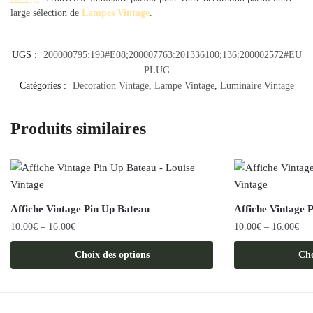
large sélection de
Lampes Vintage
.
UGS :
200000795:193#E08;200007763:201336100;136:200002572#EU
PLUG
Catégories :
Décoration Vintage
,
Lampe Vintage
,
Luminaire Vintage
Produits similaires
Affiche Vintage Pin Up Bateau
Affiche Vintage 
10.00
€
–
16.00
€
10.00
€
–
16.00
€
Ce
Ce
Choix des options
Cho
produit
produit
a
a
plusieurs
plusieurs