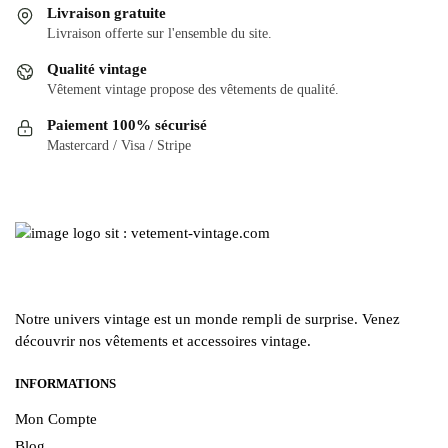
variations.
variations.
Livraison gratuite
Les
Les
Livraison offerte sur l'ensemble du site.
options
options
Qualité vintage
peuvent
peuvent
Vêtement vintage propose des vêtements de qualité.
être
être
Paiement 100% sécurisé
choisies
choisies
Mastercard / Visa / Stripe
sur
sur
la
la
page
page
du
du
produit
produit
Notre univers vintage est un monde rempli de surprise. Venez
découvrir nos vêtements et accessoires vintage.
INFORMATIONS
Mon Compte
Blog