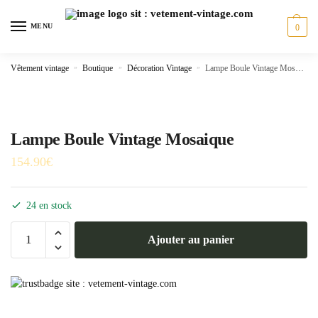
Skip
Skip
to
to
MENU
0
navigation
content
Vêtement vintage
»
Boutique
»
Décoration Vintage
»
Lampe Boule Vintage Mosaique
Lampe Boule Vintage Mosaique
154.90
€
24 en stock
quantité
Ajouter au panier
de
Lampe
Boule
Vintage
Mosaique