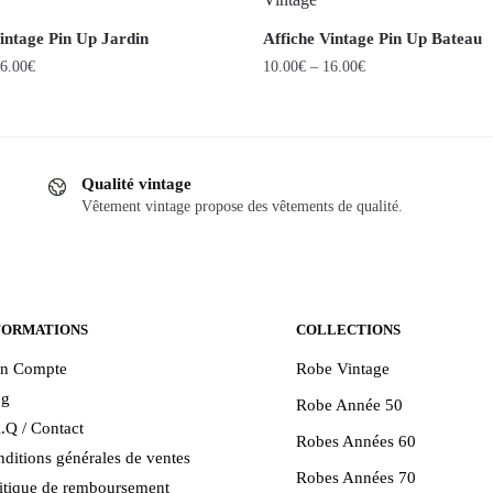
intage Pin Up Jardin
Affiche Vintage Pin Up Bateau
6.00
€
10.00
€
–
16.00
€
Ce
produit
a
Qualité vintage
plusieurs
Vêtement vintage propose des vêtements de qualité.
.
variations.
Les
options
peuvent
être
FORMATIONS
COLLECTIONS
choisies
n Compte
Robe Vintage
sur
og
Robe Année 50
la
.Q / Contact
page
Robes Années 60
ditions générales de ventes
du
Robes Années 70
itique de remboursement
produit