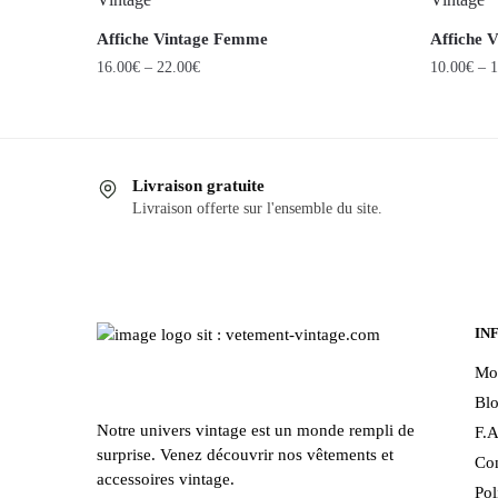
Affiche Vintage Femme
Affiche V
16.00
€
–
22.00
€
10.00
€
–
1
Ce
Ce
produit
produit
a
a
Livraison gratuite
plusieurs
plusieurs
Livraison offerte sur l'ensemble du site.
variations.
variations
Les
Les
options
options
peuvent
peuvent
être
être
IN
choisies
choisies
Mo
sur
sur
Bl
la
la
Notre univers vintage est un monde rempli de
F.A
page
page
surprise. Venez découvrir nos vêtements et
Con
du
du
accessoires vintage.
Pol
produit
produit