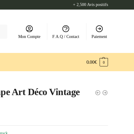
+ 2,500 Avis positifs
Mon Compte
F.A.Q / Contact
Paiement
0.00
€
0
e Art Déco Vintage
stock