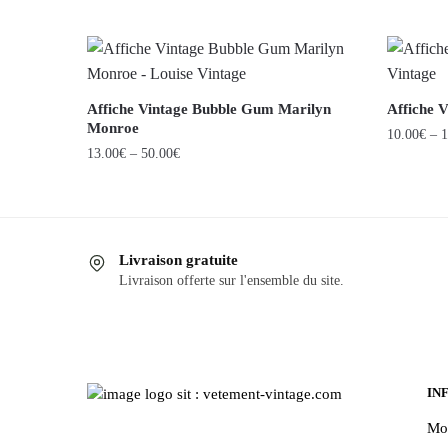
Affiche Vintage Bubble Gum Marilyn
Affiche 
Monroe
10.00
€
–
1
13.00
€
–
50.00
€
Ce
Ce
produit
produit
a
a
plusieurs
Livraison gratuite
plusieurs
variations
Livraison offerte sur l'ensemble du site.
variations.
Les
Les
options
options
peuvent
peuvent
être
être
IN
choisies
choisies
sur
Mo
sur
la