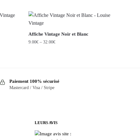
Affiche Vintage Noir et Blanc
9.00
€
–
32.00
€
Ce
produit
a
plusieurs
Paiement 100% sécurisé
variations.
Mastercard / Visa / Stripe
Les
options
peuvent
être
LEURS AVIS
choisies
sur
la