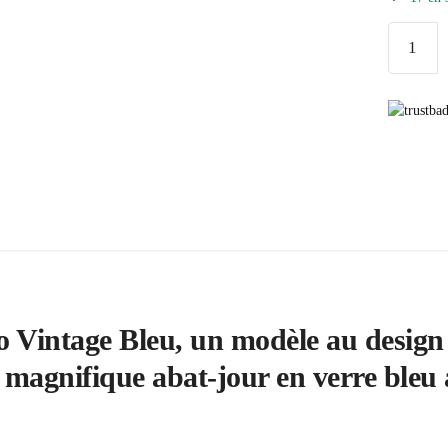
quantité
de
Lampe
Art
Déco
Vintage
Bleu
 Vintage Bleu, un modèle au design
 magnifique abat-jour en verre bleu 