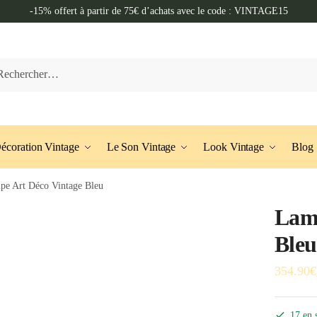
-15% offert à partir de 75€ d’achats avec le code : VINTAGE15
her :
écoration Vintage
Le Son Vintage
Look Vintage
Blog
pe Art Déco Vintage Bleu
Lamp
Bleu
354.90
€
17 en 