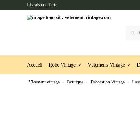
Skip
Skip
Livraison offerte
to
to
navigation
content
Recherc
Accueil
Robe Vintage
Vêtements Vintage
D
Vêtement vintage
»
Boutique
»
Décoration Vintage
»
Lam