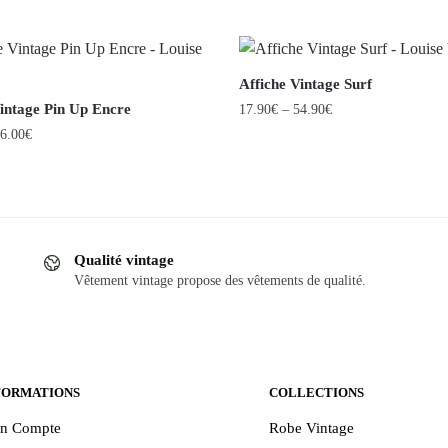
Affiche Vintage Surf
Vintage Pin Up Encre
17.90
€
–
54.90
€
6.00
€
Ce
produit
a
plusieurs
variations.
Qualité vintage
.
Les
Vêtement vintage propose des vêtements de qualité.
options
peuvent
être
choisies
FORMATIONS
COLLECTIONS
sur
la
n Compte
Robe Vintage
page