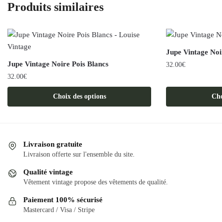
Produits similaires
Jupe Vintage Noi
Jupe Vintage Noire Pois Blancs
32.00
€
32.00
€
Ce
Ce
produit
Choix des options
Cho
produit
a
a
plusieurs
plusieurs
variations.
variations.
Les
Livraison gratuite
Les
options
Livraison offerte sur l'ensemble du site.
options
peuvent
Qualité vintage
peuvent
être
Vêtement vintage propose des vêtements de qualité.
être
choisies
Paiement 100% sécurisé
choisies
sur
Mastercard / Visa / Stripe
sur
la