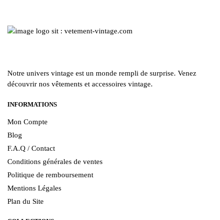
la
page
page
du
du
produit
produit
Notre univers vintage est un monde rempli de surprise. Venez
découvrir nos vêtements et accessoires vintage.
INFORMATIONS
Mon Compte
Blog
F.A.Q / Contact
Conditions générales de ventes
Politique de remboursement
Mentions Légales
Plan du Site