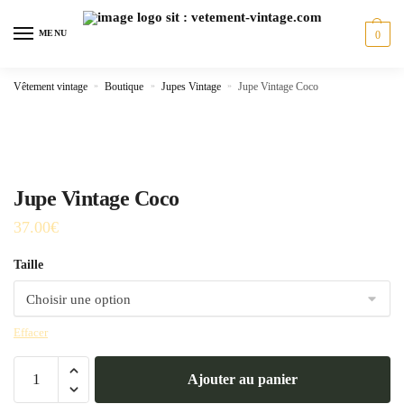
Skip
Skip
to
to
MENU
0
navigation
content
Vêtement vintage
»
Boutique
»
Jupes Vintage
»
Jupe Vintage Coco
Jupe Vintage Coco
37.00
€
Taille
Effacer
quantité
Ajouter au panier
de