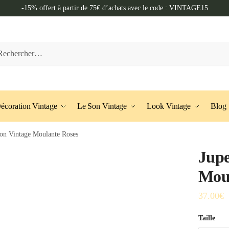
-15% offert à partir de 75€ d’achats avec le code : VINTAGE15
her :
écoration Vintage
Le Son Vintage
Look Vintage
Blog
on Vintage Moulante Roses
Jupe
Moul
37.00
€
Taille