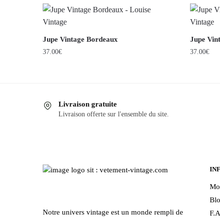
Jupe Vintage Bordeaux
Jupe Vin
37.00
€
37.00
€
Ce
Ce
produit
produit
a
a
Livraison gratuite
plusieurs
plusieurs
Livraison offerte sur l'ensemble du site.
variations.
variations
Les
Les
options
options
peuvent
peuvent
être
être
IN
choisies
choisies
Mo
sur
sur
Bl
la
la
Notre univers vintage est un monde rempli de
F.A
page
page