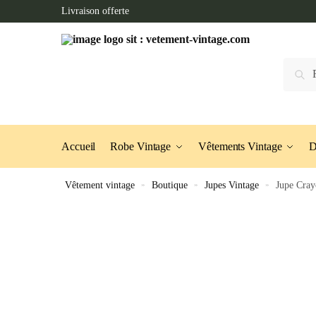
Skip
Skip
Livraison offerte
to
to
navigation
content
Recherc
Accueil
Robe Vintage
Vêtements Vintage
D
Vêtement vintage
»
Boutique
»
Jupes Vintage
»
Jupe Cray