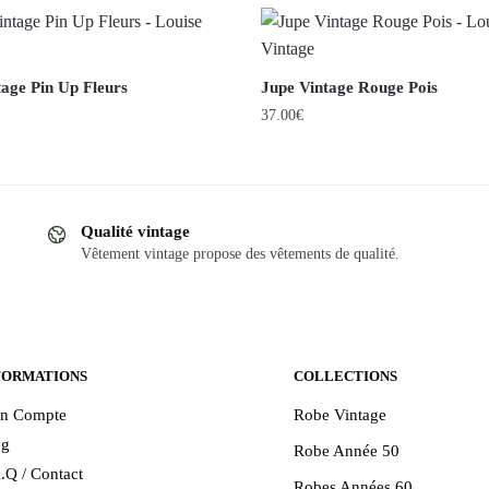
tage Pin Up Fleurs
Jupe Vintage Rouge Pois
37.00
€
Ce
produit
a
Qualité vintage
plusieurs
Vêtement vintage propose des vêtements de qualité.
.
variations.
Les
options
peuvent
être
FORMATIONS
COLLECTIONS
choisies
n Compte
Robe Vintage
sur
og
Robe Année 50
la
.Q / Contact
page
Robes Années 60