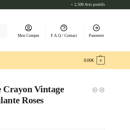
+ 2,500 Avis positifs
Mon Compte
F.A.Q / Contact
Paiement
0.00
€
0
 Crayon Vintage
ante Roses