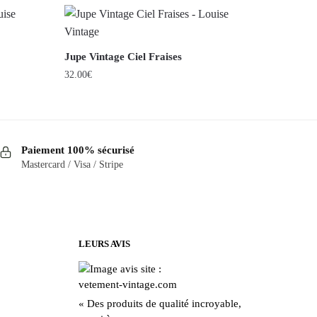
Jupe Vintage Ciel Fraises
32.00
€
Ce
produit
a
Paiement 100% sécurisé
plusieurs
Mastercard / Visa / Stripe
variations.
Les
options
peuvent
être
LEURS AVIS
choisies
sur
la
« Des produits de qualité incroyable,
page