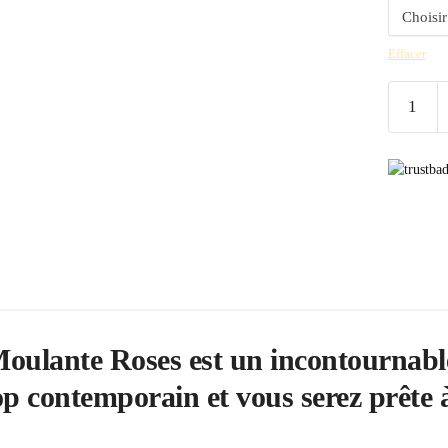
Effacer
quantité
de
Jupe
Crayon
Vintage
Moulante
Roses
ulante Roses est un incontournable
p contemporain et vous serez prête à 