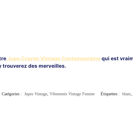
tre
Jupe Crayon Vintage Contemporaine
qui est vrai
 y trouverez des merveilles.
Catégories :
Jupes Vintage
,
Vêtements Vintage Femme
Étiquettes :
blanc