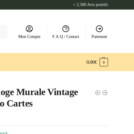
+ 2,500 Avis positifs
Mon Compte
F.A.Q / Contact
Paiement
0.00
€
0
oge Murale Vintage
o Cartes
stock