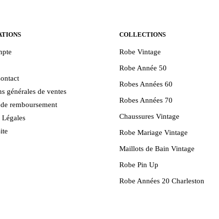
peuvent
être
choisies
ATIONS
COLLECTIONS
sur
pte
Robe Vintage
la
Robe Année 50
page
ontact
du
Robes Années 60
s générales de ventes
produit
Robes Années 70
e de remboursement
Chaussures Vintage
 Légales
ite
Robe Mariage Vintage
Maillots de Bain Vintage
Robe Pin Up
Robe Années 20 Charleston