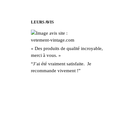
options
peuvent
être
LEURS AVIS
choisies
sur
la
« Des produits de qualité incroyable,
page
merci à vous. »
du
“J’ai été vraiment satisfaite. Je
produit
recommande vivement !”