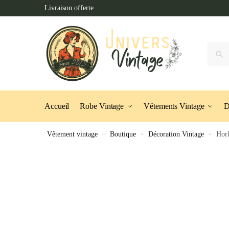
Skip
Skip
Livraison offerte
to
to
navigation
content
Recher
Accueil
Robe Vintage
Vêtements Vintage
D
Vêtement vintage
»
Boutique
»
Décoration Vintage
»
Horl