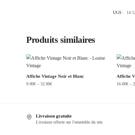
UGS :
14:1
Produits similaires
Affiche Vintage Noir et Blanc
Affiche 
9.00
€
–
32.00
€
16.00
€
–
2
Ce
Ce
produit
produit
a
a
Livraison gratuite
plusieurs
plusieurs
Livraison offerte sur l'ensemble du site.
variations.
variations
Les
Les