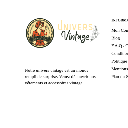
options
options
peuvent
peuvent
être
être
INFORM
choisies
choisies
Mon Com
sur
sur
Blog
la
la
F.A.Q / C
page
page
Condition
du
du
Politiqu
produit
produit
Mentions
Notre univers vintage est un monde
Plan du S
rempli de surprise. Venez découvrir nos
vêtements et accessoires vintage.