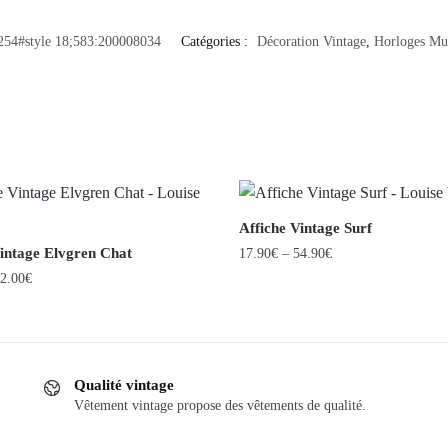
254#style 18;583:200008034
Catégories :
Décoration Vintage
,
Horloges Mur
Affiche Vintage Surf
Vintage Elvgren Chat
17.90
€
–
54.90
€
2.00
€
Ce
produit
a
plusieurs
Qualité vintage
variations.
Vêtement vintage propose des vêtements de qualité.
.
Les
options