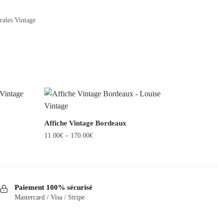
ales Vintage
Affiche Vintage Bordeaux
11.00
€
–
170.00
€
Ce
produit
a
Paiement 100% sécurisé
plusieurs
Mastercard / Visa / Stripe
variations.
Les