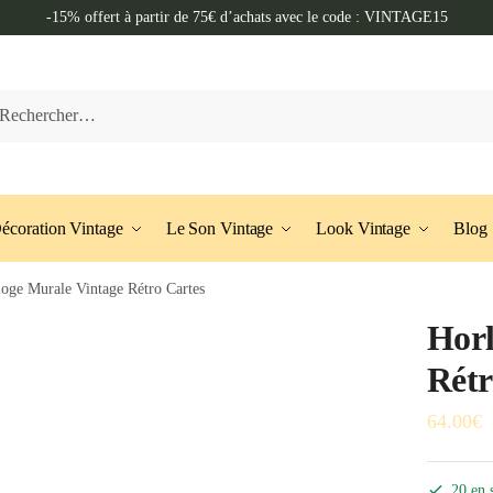
-15% offert à partir de 75€ d’achats avec le code : VINTAGE15
cher :
écoration Vintage
Le Son Vintage
Look Vintage
Blog
oge Murale Vintage Rétro Cartes
Horl
Rétr
64.00
€
20 en 