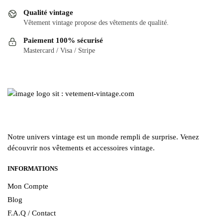
peuvent
options
Qualité vintage
être
peuvent
Vêtement vintage propose des vêtements de qualité.
choisies
être
Paiement 100% sécurisé
sur
choisies
Mastercard / Visa / Stripe
la
sur
page
la
du
page
produit
du
produit
Notre univers vintage est un monde rempli de surprise. Venez
découvrir nos vêtements et accessoires vintage.
INFORMATIONS
Mon Compte
Blog
F.A.Q / Contact