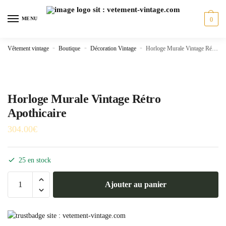
Skip
Skip
to
to
MENU
0
navigation
content
Vêtement vintage
»
Boutique
»
Décoration Vintage
»
Horloge Murale Vintage Rétro Apothicaire
Horloge Murale Vintage Rétro
Apothicaire
304.00
€
25 en stock
quantité
Ajouter au panier
de
Horloge
Murale
Vintage