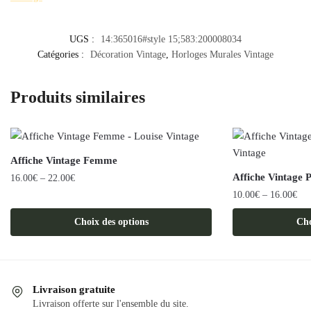
UGS :
14:365016#style 15;583:200008034
Catégories :
Décoration Vintage
,
Horloges Murales Vintage
Produits similaires
Affiche Vintage Femme
Affiche Vintage 
16.00
€
–
22.00
€
10.00
€
–
16.00
€
Ce
produit
Ce
Choix des options
Cho
a
produit
plusieurs
a
variations.
plusieurs
Les
variations.
Livraison gratuite
options
Les
Livraison offerte sur l'ensemble du site.