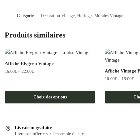
Catégories :
Décoration Vintage
,
Horloges Murales Vintage
Produits similaires
Affiche Elvgren Vintage
Affiche Vintage 
16.00
€
–
22.00
€
10.00
€
–
16.00
€
Ce
produit
Ce
a
produit
Choix des options
Cho
plusieurs
a
variations.
plusieurs
Les
variations.
options
Les
Livraison gratuite
Livraison offerte sur l'ensemble du site.
peuvent
options