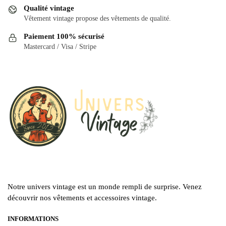
être
peuvent
Qualité vintage
choisies
être
Vêtement vintage propose des vêtements de qualité.
sur
choisies
Paiement 100% sécurisé
la
sur
Mastercard / Visa / Stripe
page
la
du
page
produit
du
produit
Notre univers vintage est un monde rempli de surprise. Venez
découvrir nos vêtements et accessoires vintage.
INFORMATIONS