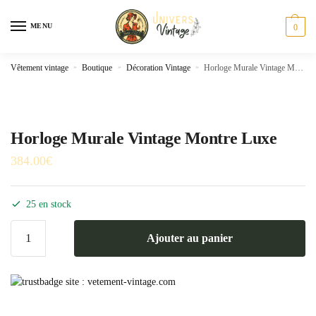
Skip
Skip
to
to
MENU
0
navigation
content
Vêtement vintage
»
Boutique
»
Décoration Vintage
»
Horloge Murale Vintage Montre Luxe
Horloge Murale Vintage Montre Luxe
384.00
€
25 en stock
quantité
Ajouter au panier
de
Horloge
Murale
Vintage
Montre