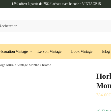
-15% offert à partir de 75€ d’achats avec le code : VINTAGE15
her :
écoration Vintage
Le Son Vintage
Look Vintage
Blog
loge Murale Vintage Montre Chrome
Horl
Mon
384.00
€
25 en 