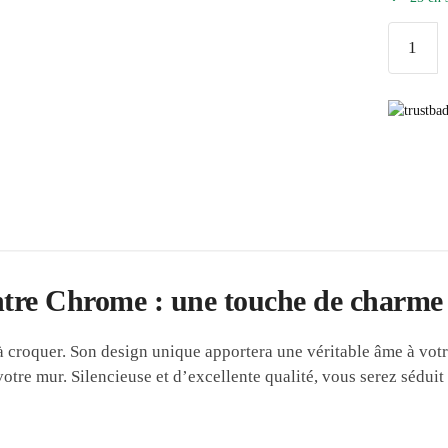
quantité
de
Horloge
Murale
Vintage
Montre
Chrome
re Chrome : une touche de charme 
roquer. Son design unique apportera une véritable âme à votre i
otre mur. Silencieuse et d’excellente qualité, vous serez séduit