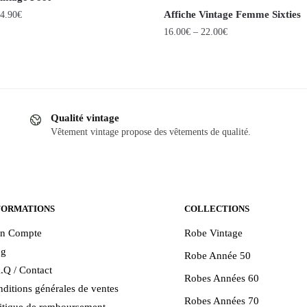
Affiche Vintage Femme Sixties
4.90
€
16.00
€
–
22.00
€
Ce
produit
a
.
plusieurs
Qualité vintage
variations.
Vêtement vintage propose des vêtements de qualité.
Les
options
peuvent
être
FORMATIONS
COLLECTIONS
choisies
sur
n Compte
Robe Vintage
la
og
Robe Année 50
page
.Q / Contact
du
Robes Années 60
ditions générales de ventes
produit
Robes Années 70