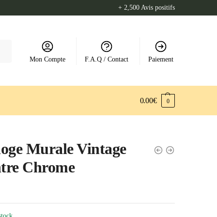
+ 2,500 Avis positifs
Mon Compte
F.A.Q / Contact
Paiement
0.00
€
0
oge Murale Vintage
tre Chrome
stock