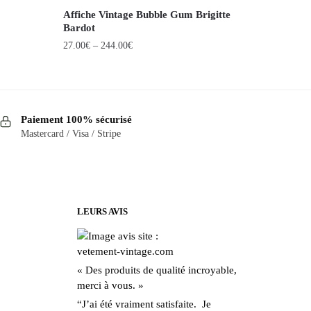
Affiche Vintage Bubble Gum Brigitte
Bardot
27.00
€
–
244.00
€
Ce
produit
a
Paiement 100% sécurisé
plusieurs
Mastercard / Visa / Stripe
variations.
Les
options
peuvent
être
LEURS AVIS
choisies
sur
la
« Des produits de qualité incroyable,
page
merci à vous. »
du
“J’ai été vraiment satisfaite. Je