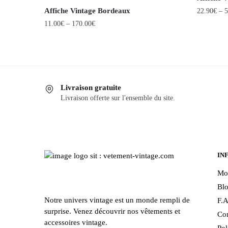
Affiche Vintage Bordeaux
22.90
€
–
5
11.00
€
–
170.00
€
Ce
Ce
produit
produit
a
a
plusieurs
plusieurs
variations
Livraison gratuite
variations.
Les
Livraison offerte sur l'ensemble du site.
Les
options
options
peuvent
peuvent
être
être
choisies
IN
choisies
sur
sur
la
Mo
la
page
Bl
page
du
Notre univers vintage est un monde rempli de
F.A
du
produit
surprise. Venez découvrir nos vêtements et
Con
produit
accessoires vintage.