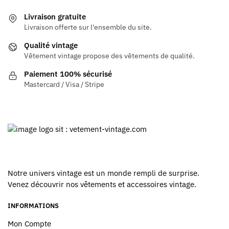
plusieurs
variations.
variations.
Les
Livraison gratuite
Les
options
Livraison offerte sur l'ensemble du site.
options
peuvent
Qualité vintage
peuvent
être
Vêtement vintage propose des vêtements de qualité.
être
choisies
Paiement 100% sécurisé
choisies
sur
Mastercard / Visa / Stripe
sur
la
la
page
page
du
du
produit
produit
Notre univers vintage est un monde rempli de surprise.
Venez découvrir nos vêtements et accessoires vintage.
INFORMATIONS
Mon Compte