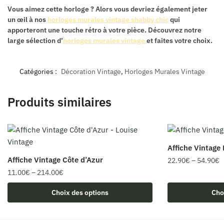
Vous aimez cette horloge ? Alors vous devriez également jeter
un œil à nos
horloges murales vintage shabby chic
qui
apporteront une touche rétro à votre pièce. Découvrez notre
large sélection d’
horloges murales vintage
et faites votre choix.
Catégories :
Décoration Vintage
,
Horloges Murales Vintage
Produits similaires
Affiche Vintage 
Affiche Vintage Côte d’Azur
22.90
€
–
54.90
€
11.00
€
–
214.00
€
Ce
Ce
produit
Choix des options
Cho
produit
a
a
plusieurs