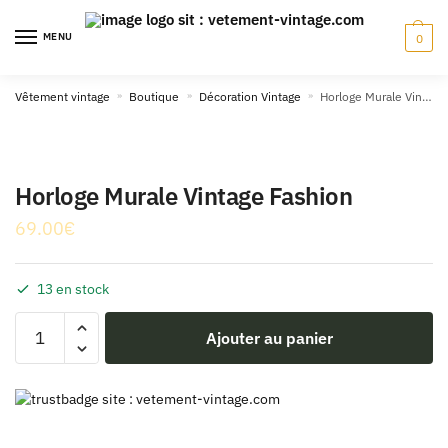
Skip
Skip
to
to
MENU
0
navigation
content
Vêtement vintage
»
Boutique
»
Décoration Vintage
»
Horloge Murale Vintage Fashion
Horloge Murale Vintage Fashion
69.00
€
13 en stock
quantité
Ajouter au panier
de
Horloge
Murale
Vintage
Fashion