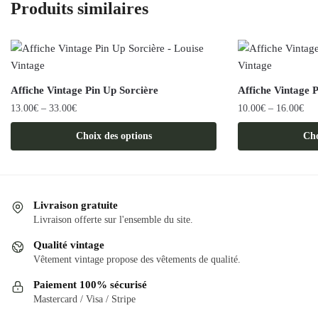
Produits similaires
Affiche Vintage Pin Up Sorcière
Affiche Vintage 
13.00
€
–
33.00
€
10.00
€
–
16.00
€
Ce
Ce
Choix des options
Cho
produit
produit
a
a
plusieurs
plusieurs
variations.
variations.
Livraison gratuite
Les
Les
Livraison offerte sur l'ensemble du site.
options
options
Qualité vintage
peuvent
peuvent
Vêtement vintage propose des vêtements de qualité.
être
être
Paiement 100% sécurisé
choisies
choisies
Mastercard / Visa / Stripe
sur
sur