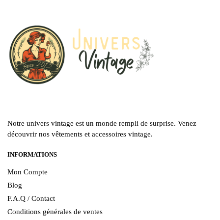
la
la
page
page
du
du
produit
produit
Notre univers vintage est un monde rempli de surprise. Venez
découvrir nos vêtements et accessoires vintage.
INFORMATIONS
Mon Compte
Blog
F.A.Q / Contact
Conditions générales de ventes