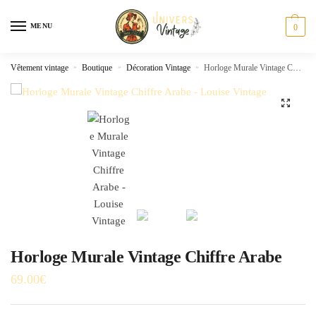
Skip
Skip
to
to
MENU
0
navigation
content
Vêtement vintage
»
Boutique
»
Décoration Vintage
»
Horloge Murale Vintage Chiffre Arabe
🔍
Horloge Murale Vintage Chiffre Arabe
69.00
€