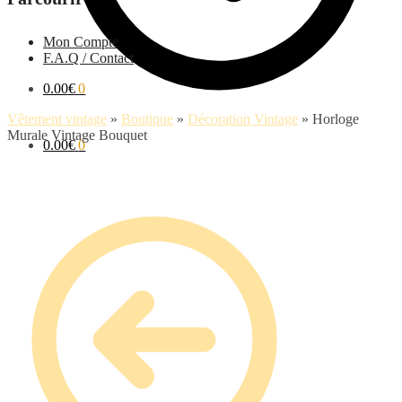
Mon Compte
F.A.Q / Contact
0.00
€
0
Vêtement vintage
»
Boutique
»
Décoration Vintage
»
Horloge
Murale Vintage Bouquet
0.00
€
0