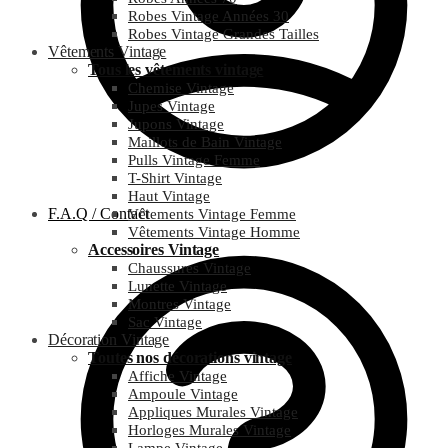
Robes Vintage Années 30
Robes Vintage Grandes Tailles
Vêtements Vintage
Tous les vêtements vintage
Chemise Vintage
Jupes Vintage
Jupons Vintage
Maillots de Bain Vintage
Pulls Vintage Femme
T-Shirt Vintage
Haut Vintage
F.A.Q / Contact
Vêtements Vintage Femme
Vêtements Vintage Homme
Accessoires Vintage
Chaussures Vintage
Lunette Vintage
Montres Vintage
Sac Vintage
Décoration Vintage
Toutes nos décorations vintage
Affiche Vintage
Ampoule Vintage
Appliques Murales Vintage
Horloges Murales Vintage