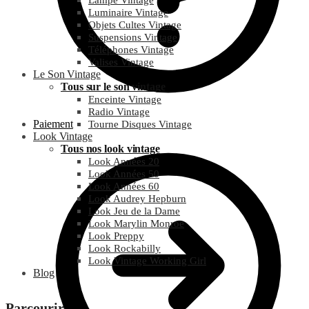
Lampe Vintage
Luminaire Vintage
Objets Cultes Vintage
Suspensions Vintage
Téléphones Vintage
Valises Vintage
Le Son Vintage
Tous sur le son vintage
Enceinte Vintage
Radio Vintage
Paiement
Tourne Disques Vintage
Look Vintage
Tous nos look vintage
Look Années 20
Look Années 50
Look Années 60
Look Audrey Hepburn
Look Jeu de la Dame
Look Marylin Monroe
Look Preppy
Look Rockabilly
Look Vintage Working Girl
Blog
Parcourir