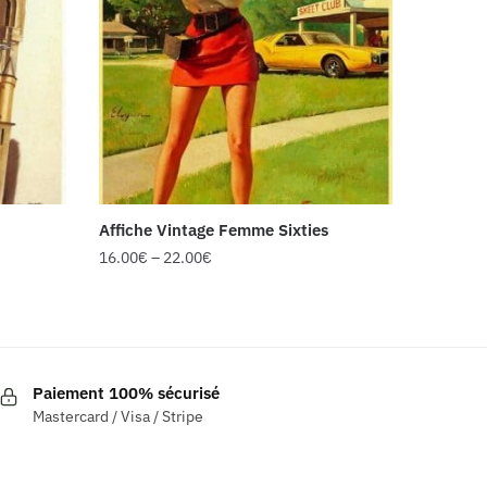
Affiche Vintage Femme Sixties
16.00
€
–
22.00
€
Ce
produit
a
plusieurs
Paiement 100% sécurisé
variations.
Mastercard / Visa / Stripe
Les
options
peuvent