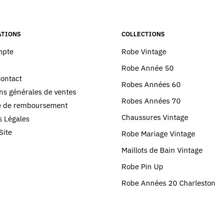
être
choisies
TIONS
COLLECTIONS
sur
la
mpte
Robe Vintage
page
Robe Année 50
du
Contact
Robes Années 60
produit
ns générales de ventes
Robes Années 70
ue de remboursement
Chaussures Vintage
 Légales
Site
Robe Mariage Vintage
Maillots de Bain Vintage
Robe Pin Up
Robe Années 20 Charleston