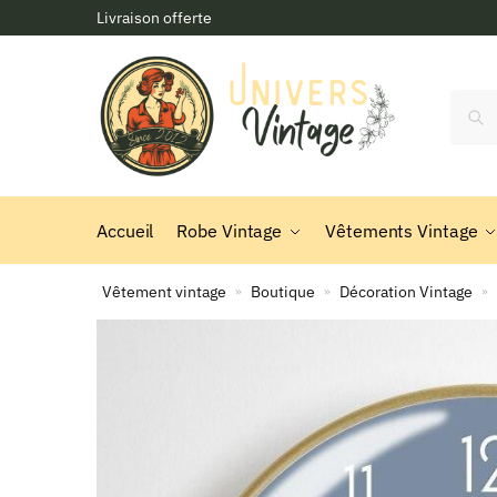
Skip
Skip
Livraison offerte
to
to
navigation
content
Reche
Accueil
Robe Vintage
Vêtements Vintage
Vêtement vintage
Boutique
Décoration Vintage
»
»
»