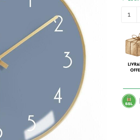
quantité
de
Horloge
Murale
Vintage
Années
70
Chic