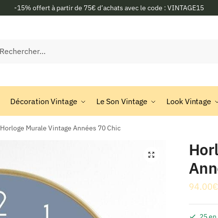
-15% offert à partir de 75€ d’achats avec le code : VINTAGE15
rcher :
Décoration Vintage
Le Son Vintage
Look Vintage
Horloge Murale Vintage Années 70 Chic
Hor
🔍
Ann
94.00
€
25 en