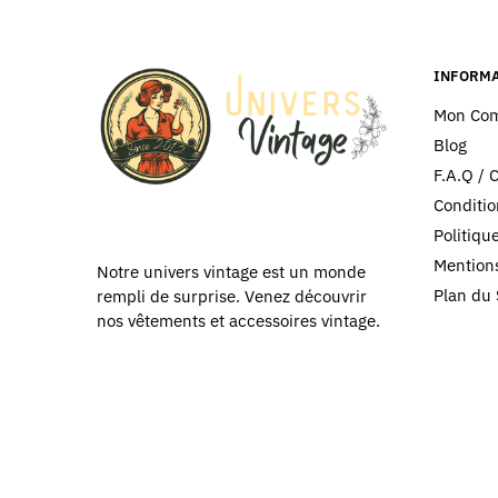
peuvent
être
être
choisies
choisies
INFORMA
sur
sur
la
Mon Co
la
page
Blog
page
du
F.A.Q / 
du
produit
Conditio
produit
Politiq
Mentions
Notre univers vintage est un monde
Plan du 
rempli de surprise. Venez découvrir
nos vêtements et accessoires vintage.