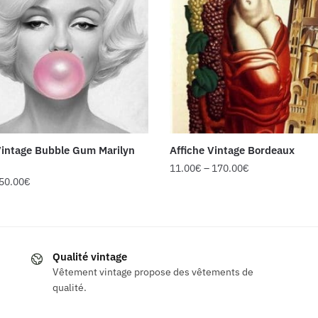
Vintage Bubble Gum Marilyn
Affiche Vintage Bordeaux
11.00
€
–
170.00
€
50.00
€
Ce
produit
a
plusieurs
Qualité vintage
s
variations.
Vêtement vintage propose des vêtements de
ns.
Les
qualité.
options
peuvent