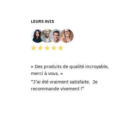
être
choisies
LEURS AVIS
sur
la
page
du
produit
« Des produits de qualité incroyable,
merci à vous. »
“J’ai été vraiment satisfaite. Je
recommande vivement !”