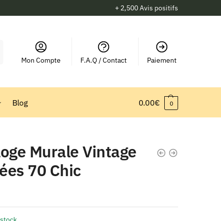
+ 2,500 Avis positifs
Mon Compte
F.A.Q / Contact
Paiement
Blog
0.00
€
0
loge Murale Vintage
ées 70 Chic
 stock