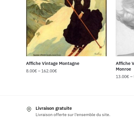
Affiche Vintage Montagne
Affiche 
Monroe
8.00
€
–
162.00
€
13.00
€
–
Ce
Ce
produit
produit
a
a
plusieurs
Livraison gratuite
plusieur
variations.
Livraison offerte sur l'ensemble du site.
variatio
Les
Les
options
options
peuvent