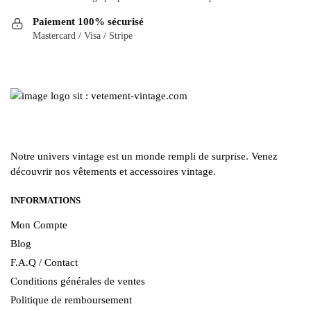
choisies
être
Paiement 100% sécurisé
sur
choisies
Mastercard / Visa / Stripe
la
sur
page
la
du
page
produit
du
produit
Notre univers vintage est un monde rempli de surprise. Venez
découvrir nos vêtements et accessoires vintage.
INFORMATIONS
Mon Compte
Blog
F.A.Q / Contact
Conditions générales de ventes
Politique de remboursement