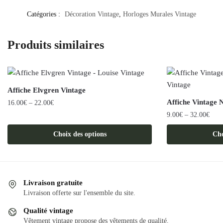
Catégories :
Décoration Vintage
,
Horloges Murales Vintage
Produits similaires
Affiche Elvgren Vintage
Affiche Vintage N
16.00
€
–
22.00
€
9.00
€
–
32.00
€
Ce
produit
Ce
Choix des options
Cho
a
produit
plusieurs
a
variations.
plusieurs
Les
variations.
Livraison gratuite
options
Les
Livraison offerte sur l'ensemble du site.
peuvent
options
Qualité vintage
être
peuvent
Vêtement vintage propose des vêtements de qualité.