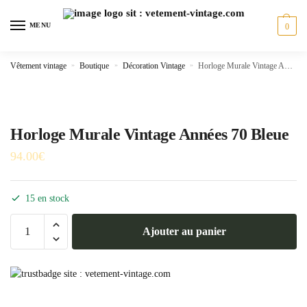
Skip
Skip
to
to
MENU
0
navigation
content
Vêtement vintage
»
Boutique
»
Décoration Vintage
»
Horloge Murale Vintage Années 70 Bleue
Horloge Murale Vintage Années 70 Bleue
94.00
€
15 en stock
quantité
Ajouter au panier
de
Horloge
Murale
Vintage
Années