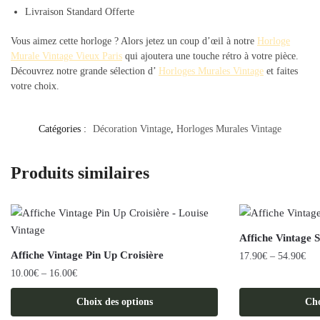
Livraison Standard Offerte
Vous aimez cette horloge ? Alors jetez un coup d’œil à notre
Horloge
Murale Vintage Vieux Paris
qui ajoutera une touche rétro à votre pièce.
Découvrez notre grande sélection d’
Horloges Murales Vintage
et faites
votre choix.
Catégories :
Décoration Vintage
,
Horloges Murales Vintage
Produits similaires
Affiche Vintage 
Affiche Vintage Pin Up Croisière
17.90
€
–
54.90
€
10.00
€
–
16.00
€
Ce
Ce
produit
Choix des options
Cho
produit
a