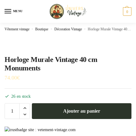
Skip
Skip
to
to
MENU
0
navigation
content
Vêtement vintage
»
Boutique
»
Décoration Vintage
»
Horloge Murale Vintage 40 cm Monuments
Horloge Murale Vintage 40 cm
Monuments
74.00
€
26 en stock
quantité
Ajouter au panier
de
Horloge
Murale
Vintage