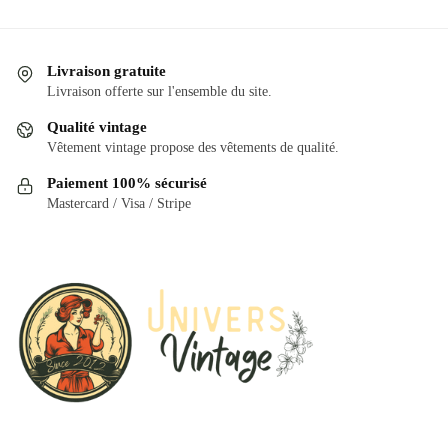
a
plusieurs
plusieurs
variations.
variations.
Les
Livraison gratuite
Les
options
Livraison offerte sur l'ensemble du site.
options
peuvent
Qualité vintage
peuvent
être
Vêtement vintage propose des vêtements de qualité.
être
choisies
Paiement 100% sécurisé
choisies
sur
Mastercard / Visa / Stripe
sur
la
la
page
page
du
du
produit
produit