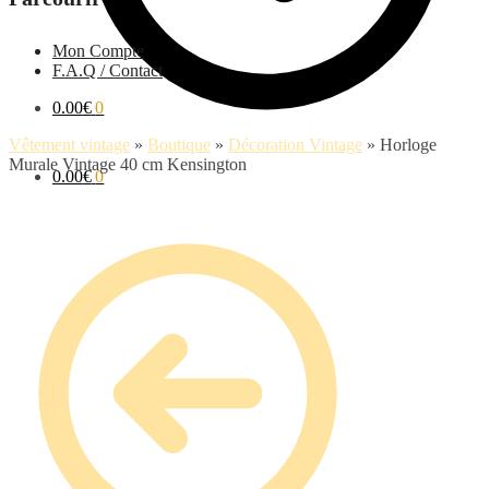
Mon Compte
F.A.Q / Contact
0.00
€
0
Vêtement vintage
»
Boutique
»
Décoration Vintage
»
Horloge
Murale Vintage 40 cm Kensington
0.00
€
0