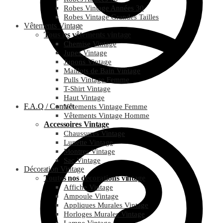
Robes Vintage Années 30
Robes Vintage Grandes Tailles
Vêtements Vintage
Tous les vêtements vintage
Chemise Vintage
Jupes Vintage
Jupons Vintage
Maillots de Bain Vintage
Pulls Vintage Femme
T-Shirt Vintage
Haut Vintage
F.A.Q / Contact
Vêtements Vintage Femme
Vêtements Vintage Homme
Accessoires Vintage
Chaussures Vintage
Lunette Vintage
Montres Vintage
Sac Vintage
Décoration Vintage
Toutes nos décorations vintage
Affiche Vintage
Ampoule Vintage
Appliques Murales Vintage
Horloges Murales Vintage