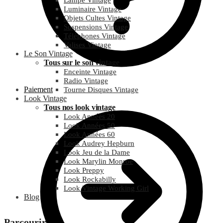
Lampe Vintage
Luminaire Vintage
Objets Cultes Vintage
Suspensions Vintage
Téléphones Vintage
Valises Vintage
Le Son Vintage
Tous sur le son vintage
Enceinte Vintage
Radio Vintage
Paiement
Tourne Disques Vintage
Look Vintage
Tous nos look vintage
Look Années 20
Look Années 50
Look Années 60
Look Audrey Hepburn
Look Jeu de la Dame
Look Marylin Monroe
Look Preppy
Look Rockabilly
Look Vintage Working Girl
Blog
Parcourir