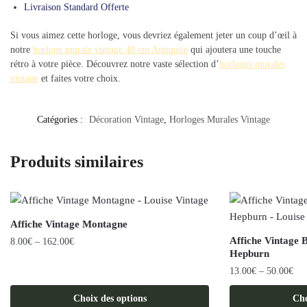
Livraison Standard Offerte
Si vous aimez cette horloge, vous devriez également jeter un coup d’œil à
notre
horloge murale vintage 40 cm Antiquité
qui ajoutera une touche
rétro à votre pièce. Découvrez notre vaste sélection d’
horloges murales
vintage
et faites votre choix.
Catégories :
Décoration Vintage
,
Horloges Murales Vintage
Produits similaires
Affiche Vintage Montagne
Affiche Vintage
8.00
€
–
162.00
€
Hepburn
Ce
13.00
€
–
50.00
€
produit
Ce
a
Choix des options
Cho