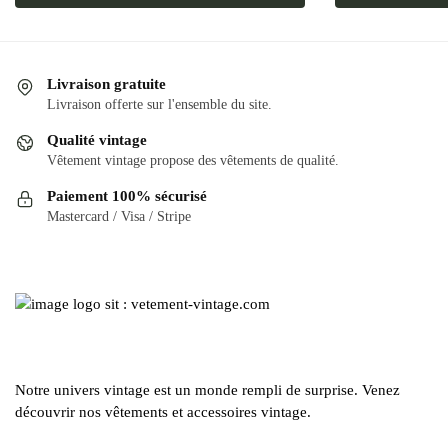
produit
plusieurs
a
variations.
plusieurs
Les
variations.
options
Livraison gratuite
Les
Livraison offerte sur l'ensemble du site.
peuvent
options
être
Qualité vintage
peuvent
choisies
Vêtement vintage propose des vêtements de qualité.
être
sur
Paiement 100% sécurisé
choisies
la
Mastercard / Visa / Stripe
sur
page
la
du
page
produit
du
produit
Notre univers vintage est un monde rempli de surprise. Venez
découvrir nos vêtements et accessoires vintage.