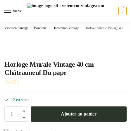
Skip
Skip
to
to
MENU
0
navigation
content
Vêtement vintage
»
Boutique
»
Décoration Vintage
»
Horloge Murale Vintage 40 cm Châteauneuf Du pape
Horloge Murale Vintage 40 cm
Châteauneuf Du pape
74.00
€
12 en stock
quantité
Ajouter au panier
de
Horloge
Murale