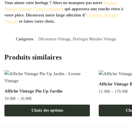
Vous aimez cette horloge ? Alors ne manquez pas notre
Horloge
Murale Vintage Carrée Originale
qui apportera une touche rétro à
votre pièce. Découvrez notre large sélection d’
Horloges Murales
Vintage
et faites votre choix.
Catégories :
Décoration Vintage
,
Horloges Murales Vintage
Produits similaires
Affiche Vintage 
Affiche Vintage Pin Up Jardin
11.00
€
–
170.00
€
10.00
€
–
16.00
€
Ce
Ce
produit
Choix des options
Cho
produit
a
a
plusieurs
plusieurs
variations.