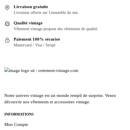
variations.
Les
Livraison gratuite
Les
options
Livraison offerte sur l'ensemble du site.
options
peuvent
Qualité vintage
peuvent
être
Vêtement vintage propose des vêtements de qualité.
être
choisies
Paiement 100% sécurisé
choisies
sur
Mastercard / Visa / Stripe
sur
la
la
page
page
du
du
produit
produit
Notre univers vintage est un monde rempli de surprise. Venez
découvrir nos vêtements et accessoires vintage.
INFORMATIONS
Mon Compte