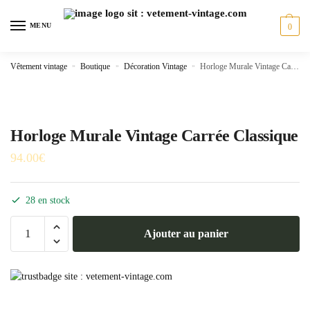
Skip
Skip
to
to
MENU
0
navigation
content
Vêtement vintage
»
Boutique
»
Décoration Vintage
»
Horloge Murale Vintage Carrée Classique
Horloge Murale Vintage Carrée Classique
94.00
€
28 en stock
quantité
Ajouter au panier
de
Horloge
Murale
Vintage
Carrée