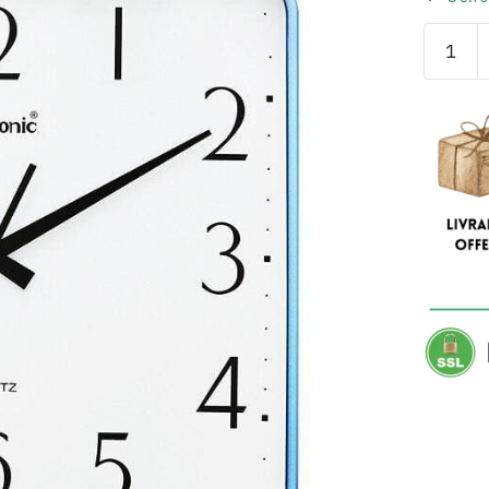
quantité
de
Horloge
Murale
Vintage
Carrée
Cadre
Bleu