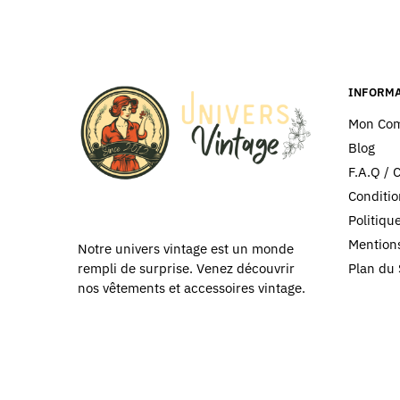
Les
Les
options
options
peuvent
peuvent
être
être
choisies
choisies
INFORMA
sur
sur
Mon Co
la
la
Blog
page
page
F.A.Q / 
du
du
Conditio
produit
produit
Politiq
Mentions
Notre univers vintage est un monde
Plan du 
rempli de surprise. Venez découvrir
nos vêtements et accessoires vintage.