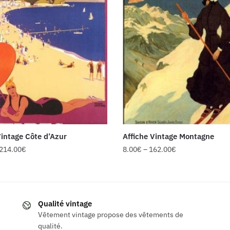
Vintage Côte d’Azur
Affiche Vintage Montagne
214.00
€
8.00
€
–
162.00
€
Ce
produit
a
Qualité vintage
s
plusieurs
Vêtement vintage propose des vêtements de
ns.
variations.
qualité.