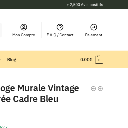
+ 2,500 Avis positifs
Mon Compte
F.A.Q / Contact
Paiement
Blog
0.00
€
0
loge Murale Vintage
rée Cadre Bleu
stock