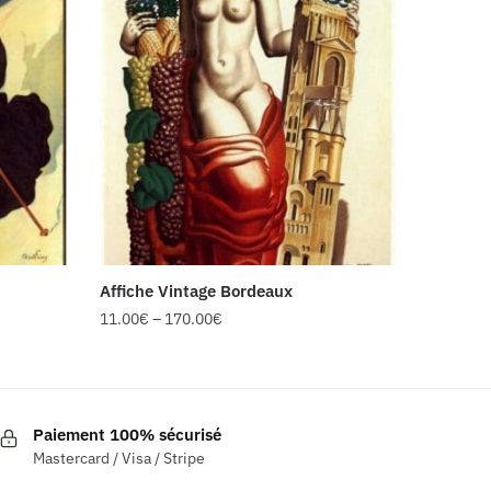
Affiche Vintage Bordeaux
11.00
€
–
170.00
€
Ce
produit
a
Paiement 100% sécurisé
plusieurs
Mastercard / Visa / Stripe
variations.