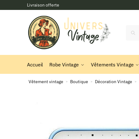
Skip
Skip
Livraison offerte
to
to
navigation
content
Reche
Accueil
Robe Vintage
Vêtements Vintage
Vêtement vintage
Boutique
Décoration Vintage
»
»
»