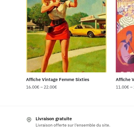
Affiche Vintage Femme Sixties
Affiche 
16.00
€
–
22.00
€
11.00
€
–
Ce
Ce
produit
produit
a
a
Livraison gratuite
plusieurs
plusieur
Livraison offerte sur l'ensemble du site.
variations.
variatio