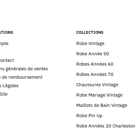
Les
options
peuvent
être
choisies
TIONS
COLLECTIONS
sur
mpte
Robe Vintage
la
Robe Année 50
page
Contact
du
Robes Années 60
ns générales de ventes
produit
Robes Années 70
ue de remboursement
Chaussures Vintage
 Légales
Site
Robe Mariage Vintage
Maillots de Bain Vintage
Robe Pin Up
Robe Années 20 Charleston