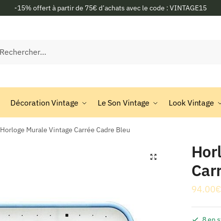
-15% offert à partir de 75€ d’achats avec le code : VINTAGE15
rcher :
Décoration Vintage
Le Son Vintage
Look Vintage
Horloge Murale Vintage Carrée Cadre Bleu
Hor
🔍
Car
94.00
€
8 en 