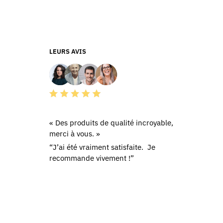
Les
options
peuvent
être
choisies
LEURS AVIS
sur
la
page
du
produit
« Des produits de qualité incroyable,
merci à vous. »
“J’ai été vraiment satisfaite. Je
recommande vivement !”