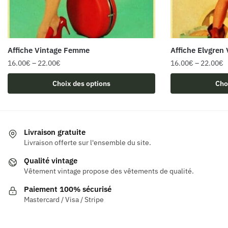
Affiche Vintage Femme
Affiche Elvgren 
16.00
€
–
22.00
€
16.00
€
–
22.00
€
Ce
Ce
Choix des options
Cho
produit
produit
a
a
plusieurs
plusieurs
variations.
variations.
Livraison gratuite
Les
Les
Livraison offerte sur l'ensemble du site.
options
options
Qualité vintage
peuvent
peuvent
Vêtement vintage propose des vêtements de qualité.
être
être
Paiement 100% sécurisé
choisies
choisies
Mastercard / Visa / Stripe
sur
sur
la
la
page
page