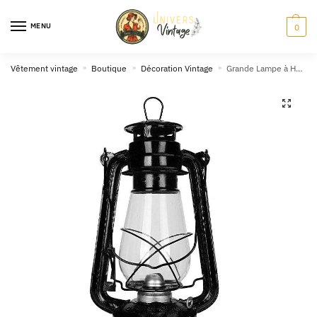
Skip
Skip
to
to
MENU
0
navigation
content
Vêtement vintage
»
Boutique
»
Décoration Vintage
»
Grande Lampe à Huile Vintage Noir
🔍