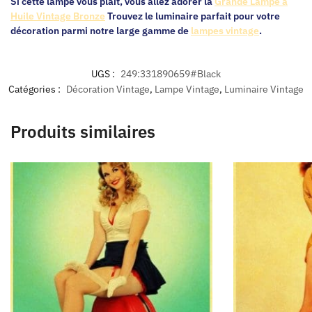
Si cette lampe vous plaît, vous allez adorer la
Grande Lampe à
Huile Vintage Bronze
Trouvez le luminaire parfait pour votre
décoration parmi notre large gamme de
lampes vintage
.
UGS :
249:331890659#Black
Catégories :
Décoration Vintage
,
Lampe Vintage
,
Luminaire Vintage
Produits similaires