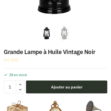
Grande Lampe à Huile Vintage Noir
64.00
€
28 en stock
quantité
Ajouter au panier
de
Grande
Lampe
à