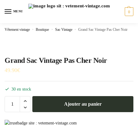
Skip
Skip
to
to
MENU
0
navigation
content
Vêtement vintage
»
Boutique
»
Sac Vintage
»
Grand Sac Vintage Pas Cher Noir
Grand Sac Vintage Pas Cher Noir
49.90
€
30 en stock
quantité
Ajouter au panier
de
Grand
Sac
Vintage
Pas