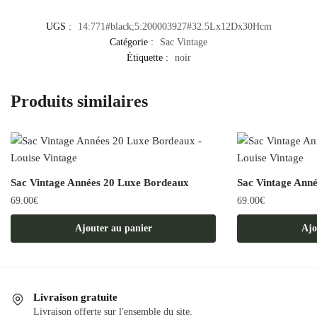
UGS :
14:771#black;5:200003927#32.5Lx12Dx30Hcm
Catégorie :
Sac Vintage
Étiquette :
noir
Produits similaires
Sac Vintage Années 20 Luxe Bordeaux
Sac Vintage Anné
69.00
€
69.00
€
Ajouter au panier
Ajo
Livraison gratuite
Livraison offerte sur l'ensemble du site.