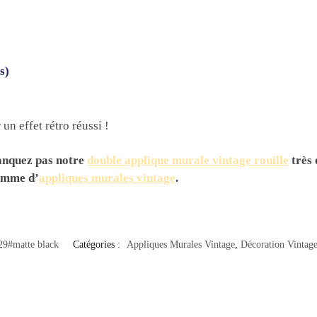
s)
un effet rétro réussi !
manquez pas notre
double applique murale vintage rouille
très 
gamme d’
appliques murales vintage
.
29#matte black
Catégories :
Appliques Murales Vintage
,
Décoration Vintag