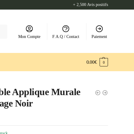
+ 2,500 Avis positifs
Mon Compte
F.A.Q / Contact
Paiement
0.00
€
0
le Applique Murale
age Noir
stock