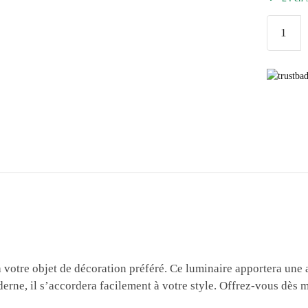
quantité
de
Double
Applique
Murale
Vintage
Noir
votre objet de décoration préféré. Ce luminaire apportera une 
derne, il s’accordera facilement à votre style. Offrez-vous dès 