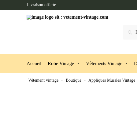
Skip
Skip
Livraison offerte
to
to
navigation
content
Recherc
Accueil
Robe Vintage
Vêtements Vintage
D
Vêtement vintage
»
Boutique
»
Appliques Murales Vintage