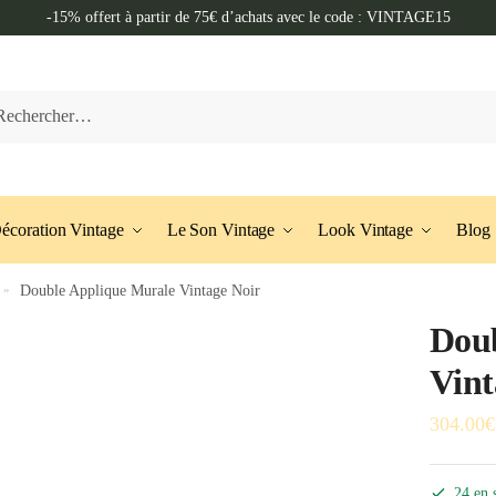
-15% offert à partir de 75€ d’achats avec le code : VINTAGE15
her :
écoration Vintage
Le Son Vintage
Look Vintage
Blog
»
Double Applique Murale Vintage Noir
Doub
Vint
304.00
€
24 en 