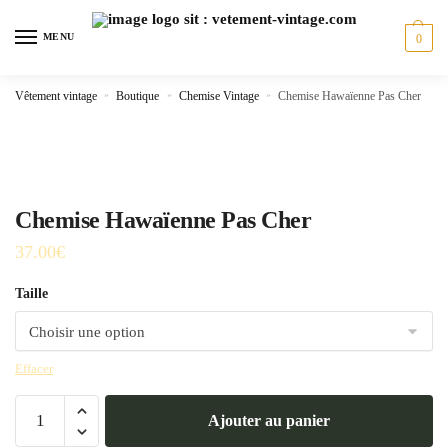
Skip
Skip
to
to
MENU
0
navigation
content
Vêtement vintage
»
Boutique
»
Chemise Vintage
»
Chemise Hawaïenne Pas Cher
Chemise Hawaïenne Pas Cher
37.00
€
Taille
Effacer
quantité
Ajouter au panier
de