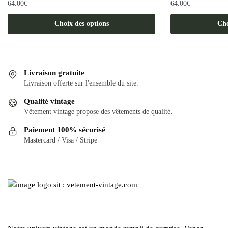
64.00
€
64.00
€
Ce
Ce
Choix des options
Cho
produit
produit
a
a
plusieurs
plusieurs
variations.
variations.
Livraison gratuite
Les
Les
Livraison offerte sur l'ensemble du site.
options
options
Qualité vintage
peuvent
peuvent
Vêtement vintage propose des vêtements de qualité.
être
être
Paiement 100% sécurisé
choisies
choisies
Mastercard / Visa / Stripe
sur
sur
la
la
page
page
du
du
produit
produit