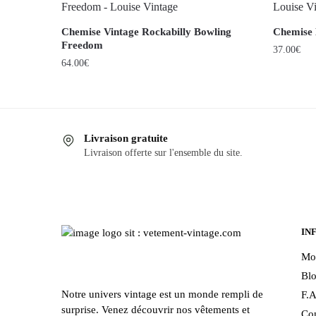
Chemise Vintage Rockabilly Bowling
Chemise 
Freedom
37.00
€
64.00
€
Ce
Ce
produit
produit
a
a
plusieurs
Livraison gratuite
plusieurs
variations
Livraison offerte sur l'ensemble du site.
variations.
Les
Les
options
options
peuvent
peuvent
être
être
IN
choisies
choisies
sur
Mo
sur
la
Bl
la
page
Notre univers vintage est un monde rempli de
F.A
page
du
surprise. Venez découvrir nos vêtements et
Con