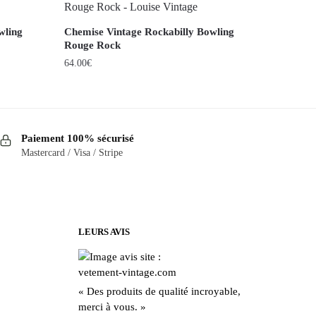
wling
Chemise Vintage Rockabilly Bowling
Rouge Rock
64.00
€
Ce
produit
a
Paiement 100% sécurisé
plusieurs
Mastercard / Visa / Stripe
variations.
Les
options
peuvent
être
LEURS AVIS
choisies
sur
la
« Des produits de qualité incroyable,
page
merci à vous. »