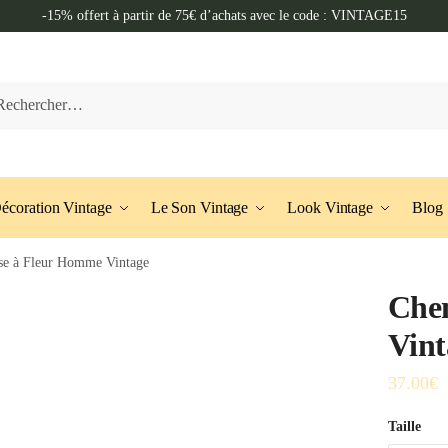
-15% offert à partir de 75€ d’achats avec le code : VINTAGE15
her :
écoration Vintage
Le Son Vintage
Look Vintage
Blog
se à Fleur Homme Vintage
Che
Vint
37.00
€
Taille