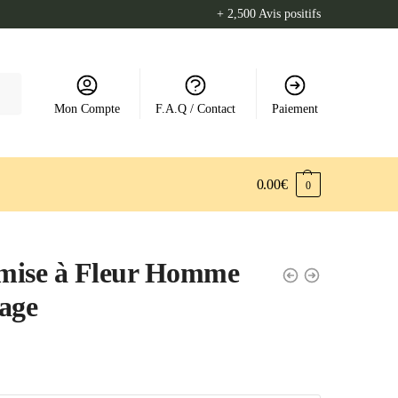
+ 2,500 Avis positifs
Mon Compte
F.A.Q / Contact
Paiement
0.00
€
0
mise à Fleur Homme
age