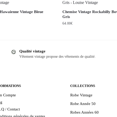
Hawaienne Vintage Bleue
Chemise Vintage Rockabilly Bo
Gris
64.00
€
Ce
produit
a
Qualité vintage
plusieurs
.
Vêtement vintage propose des vêtements de qualité.
variations.
Les
options
peuvent
être
FORMATIONS
COLLECTIONS
choisies
n Compte
Robe Vintage
sur
og
Robe Année 50
la
.Q / Contact
page
Robes Années 60
ditions générales de ventes