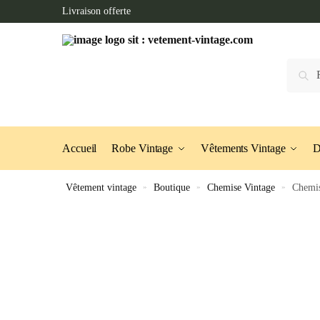
Skip
Skip
Livraison offerte
to
to
navigation
content
Recherc
Accueil
Robe Vintage
Vêtements Vintage
D
Vêtement vintage
»
Boutique
»
Chemise Vintage
»
Chemi