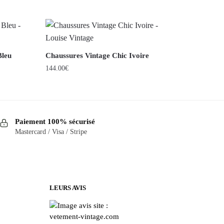
Bleu
Chaussures Vintage Chic Ivoire
144.00
€
Ce
produit
a
Paiement 100% sécurisé
plusieurs
Mastercard / Visa / Stripe
variations.
Les
options
peuvent
être
LEURS AVIS
choisies
sur
la