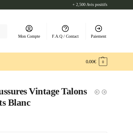
+ 2,500 Avis positifs
Mon Compte
F.A.Q / Contact
Paiement
0.00
€
0
ssures Vintage Talons
s Blanc