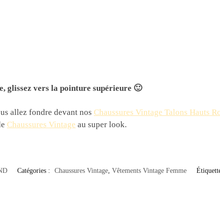
e, glissez vers la pointure supérieure 🙂
vous allez fondre devant nos
Chaussures Vintage Talons Hauts R
de
Chaussures Vintage
au super look.
ND
Catégories :
Chaussures Vintage
,
Vêtements Vintage Femme
Étiquett