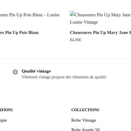
es Pin Up Pois Blanc
Chaussures Pin Up Mary Jane 
84.00
€
Ce
produit
a
Qualité vintage
plusieurs
Vêtement vintage propose des vêtements de qualité.
.
variations.
Les
options
peuvent
être
ATIONS
COLLECTIONS
choisies
pte
Robe Vintage
sur
Robe Année 50
la