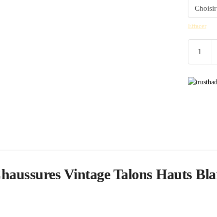
Effacer
quantité
de
Chaussur
Vintage
Talons
Hauts
Blanc
haussures Vintage Talons Hauts Bl