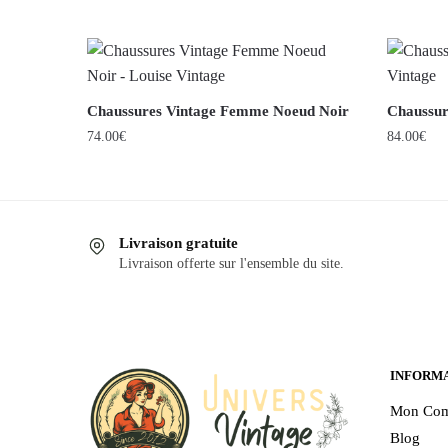
Chaussures Vintage Femme Noeud Noir
Chaussur
74.00
€
84.00
€
Ce
Ce
produit
produit
a
a
Livraison gratuite
plusieurs
plusieurs
Livraison offerte sur l'ensemble du site.
variations.
variations
Les
Les
options
options
peuvent
peuvent
être
être
INFORM
choisies
choisies
Mon Com
sur
sur
Blog
la
la