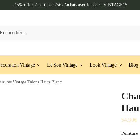
-15% offert à partir de 75€ d’achats avec le code : VINTAGE15
cher :
écoration Vintage
Le Son Vintage
Look Vintage
Blog
ssures Vintage Talons Hauts Blanc
Chau
Haut
54.90
€
Pointure