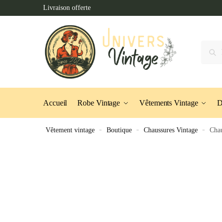
Skip
Skip
Livraison offerte
to
to
navigation
content
Recher
Accueil
Robe Vintage
Vêtements Vintage
D
Vêtement vintage
»
Boutique
»
Chaussures Vintage
»
Chau