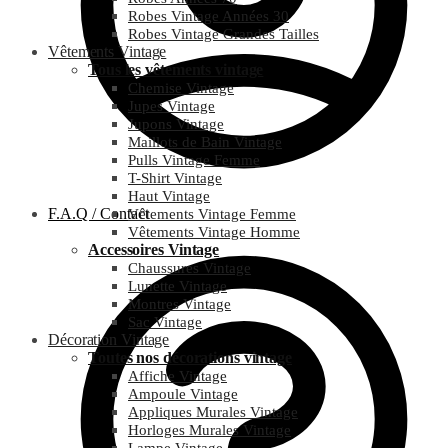
Robes Vintage Années 30
Robes Vintage Grandes Tailles
Vêtements Vintage
Tous les vêtements vintage
Chemise Vintage
Jupes Vintage
Jupons Vintage
Maillots de Bain Vintage
Pulls Vintage Femme
T-Shirt Vintage
Haut Vintage
F.A.Q / Contact
Vêtements Vintage Femme
Vêtements Vintage Homme
Accessoires Vintage
Chaussures Vintage
Lunette Vintage
Montres Vintage
Sac Vintage
Décoration Vintage
Toutes nos décorations vintage
Affiche Vintage
Ampoule Vintage
Appliques Murales Vintage
Horloges Murales Vintage