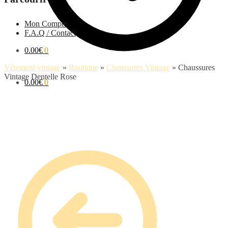
Mon Compte
F.A.Q / Contact
0.00
€
0
Vêtement vintage
»
Boutique
»
Chaussures Vintage
»
Chaussures
Vintage Dentelle Rose
0.00
€
0