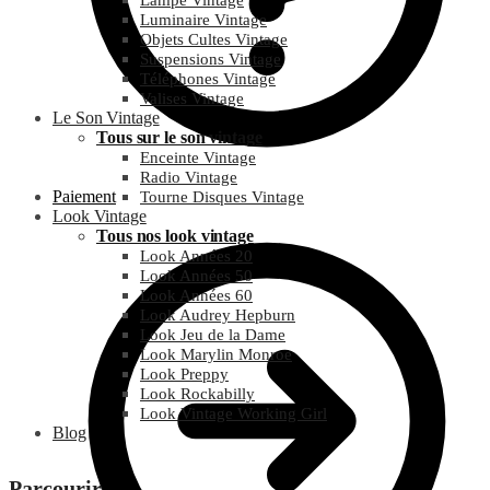
Lampe Vintage
Luminaire Vintage
Objets Cultes Vintage
Suspensions Vintage
Téléphones Vintage
Valises Vintage
Le Son Vintage
Tous sur le son vintage
Enceinte Vintage
Radio Vintage
Paiement
Tourne Disques Vintage
Look Vintage
Tous nos look vintage
Look Années 20
Look Années 50
Look Années 60
Look Audrey Hepburn
Look Jeu de la Dame
Look Marylin Monroe
Look Preppy
Look Rockabilly
Look Vintage Working Girl
Blog
Parcourir