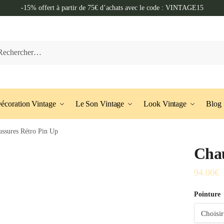
-15% offert à partir de 75€ d’achats avec le code : VINTAGE15
her :
écoration Vintage
Le Son Vintage
Look Vintage
Blog
ssures Rétro Pin Up
Chau
94.00
€
Pointure