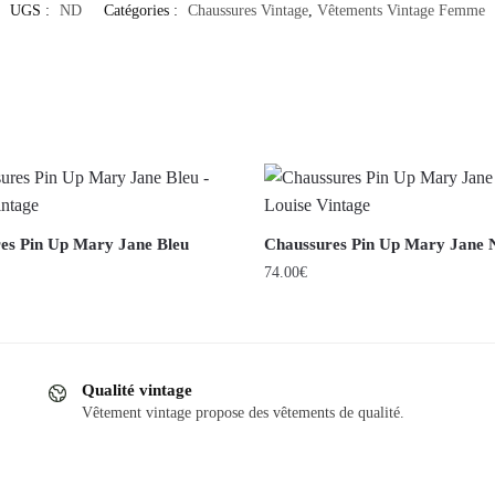
UGS :
ND
Catégories :
Chaussures Vintage
,
Vêtements Vintage Femme
es Pin Up Mary Jane Bleu
Chaussures Pin Up Mary Jane 
74.00
€
Ce
produit
a
Qualité vintage
plusieurs
Vêtement vintage propose des vêtements de qualité.
.
variations.
Les
options