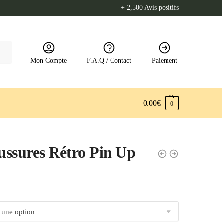
+ 2,500 Avis positifs
Mon Compte
F.A.Q / Contact
Paiement
0.00
€
0
ssures Rétro Pin Up