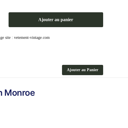
Ajouter au panier
es
Ajouter au Panier
yn Monroe