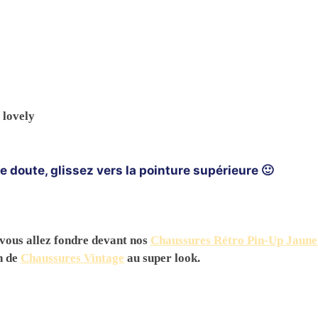
 lovely
e doute, glissez vers la pointure supérieure 🙂
, vous allez fondre devant nos
Chaussures Rétro Pin-Up Jaune
n de
Chaussures Vintage
au super look.