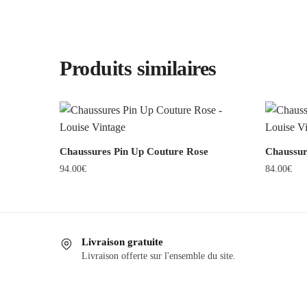
Produits similaires
Chaussures Pin Up Couture Rose
Chaussur
94.00
€
84.00
€
Ce
Ce
produit
produit
a
a
Livraison gratuite
plusieurs
plusieurs
Livraison offerte sur l'ensemble du site.
variations.
variations
Les
Les
options
options