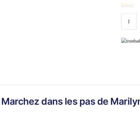
Effacer
quantité
de
Chaussur
Rétro
Pin
Up
: Marchez dans les pas de Maril