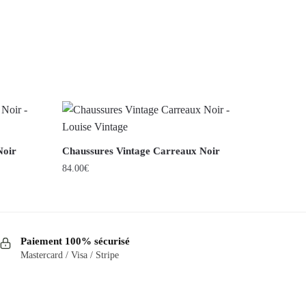
Noir
Chaussures Vintage Carreaux Noir
84.00
€
Ce
produit
a
Paiement 100% sécurisé
plusieurs
Mastercard / Visa / Stripe
variations.
Les
options