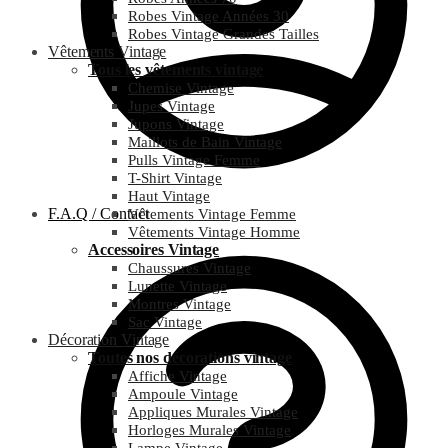
Robes Vintage Années 30
Robes Vintage Grandes Tailles
Vêtements Vintage
Tous les vêtements vintage
Chemise Vintage
Jupes Vintage
Jupons Vintage
Maillots de Bain Vintage
Pulls Vintage Femme
T-Shirt Vintage
Haut Vintage
F.A.Q / Contact
Vêtements Vintage Femme
Vêtements Vintage Homme
Accessoires Vintage
Chaussures Vintage
Lunette Vintage
Montres Vintage
Sac Vintage
Décoration Vintage
Toutes nos décorations vintage
Affiche Vintage
Ampoule Vintage
Appliques Murales Vintage
Horloges Murales Vintage