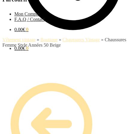
Mon Compte
F.A.Q / Contact
0.00
€
0
Vêtement vintage
»
Boutique
»
Chaussures Vintage
»
Chaussures
Femme Style Années 50 Beige
0.00
€
0