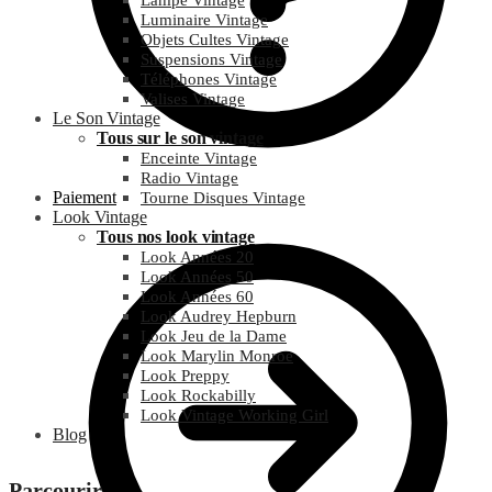
Lampe Vintage
Luminaire Vintage
Objets Cultes Vintage
Suspensions Vintage
Téléphones Vintage
Valises Vintage
Le Son Vintage
Tous sur le son vintage
Enceinte Vintage
Radio Vintage
Paiement
Tourne Disques Vintage
Look Vintage
Tous nos look vintage
Look Années 20
Look Années 50
Look Années 60
Look Audrey Hepburn
Look Jeu de la Dame
Look Marylin Monroe
Look Preppy
Look Rockabilly
Look Vintage Working Girl
Blog
Parcourir