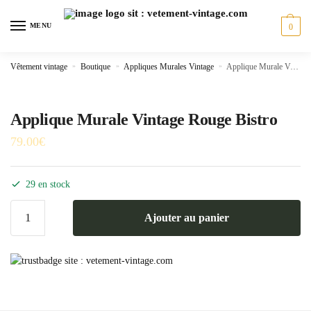
Skip
Skip
to
to
MENU
0
navigation
content
Vêtement vintage
»
Boutique
»
Appliques Murales Vintage
»
Applique Murale Vintage Rouge Bistro
Applique Murale Vintage Rouge Bistro
79.00
€
29 en stock
quantité
Ajouter au panier
de
Applique
Murale
Vintage
Rouge
Bistro