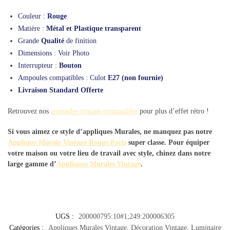
Couleur :
Rouge
Matière :
Métal et Plastique transparent
Grande
Qualité
de finition
Dimensions : Voir Photo
Interrupteur :
Bouton
Ampoules compatibles : Culot
E27 (non fournie)
Livraison Standard Offerte
Retrouvez nos
ampoules vintage compatibles
pour plus d’effet rétro !
Si vous aimez ce style d’appliques Murales, ne manquez pas notre
Applique Murale Vintage Rouge Paris
super classe. Pour équiper
votre maison ou votre lieu de travail avec style, chinez dans notre
large gamme d’
Appliques Murales Vintage
.
UGS :
200000795:10#1;249:200006305
Catégories :
Appliques Murales Vintage
,
Décoration Vintage
,
Luminaire