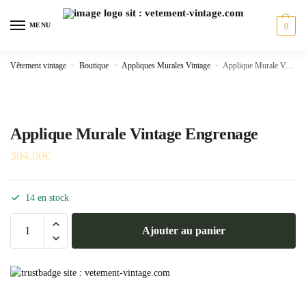
Skip
Skip
to
to
MENU
0
navigation
content
Vêtement vintage
»
Boutique
»
Appliques Murales Vintage
»
Applique Murale Vintage Engrenage
Applique Murale Vintage Engrenage
304.00
€
14 en stock
quantité
Ajouter au panier
de
Applique
Murale
Vintage
Engrenage