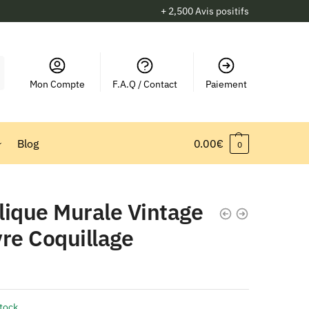
+ 2,500 Avis positifs
Mon Compte
F.A.Q / Contact
Paiement
Blog
0.00
€
0
lique Murale Vintage
re Coquillage
stock