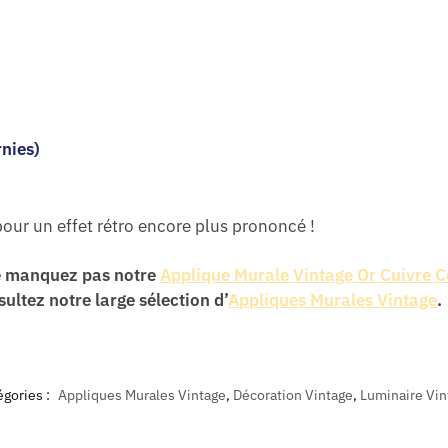
nies)
our un effet rétro encore plus prononcé !
ne manquez pas notre
Applique Murale Vintage Or Cuivre C
sultez notre large sélection d’
Appliques Murales Vintage
.
égories :
Appliques Murales Vintage
,
Décoration Vintage
,
Luminaire Vin