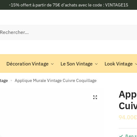
-15% offert à partir de 75€ d’achats avec le code : VINTAGE15
rcher :
Décoration Vintage
Le Son Vintage
Look Vintage
tage
Applique Murale Vintage Cuivre Coquillage
»
App
🔍
Cuiv
94.00
€
8 en 