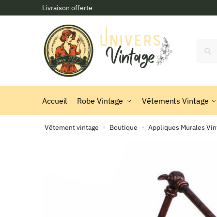
Skip
Skip
Livraison offerte
to
to
navigation
content
Reche
Accueil
Robe Vintage
Vêtements Vintage
Vêtement vintage
Boutique
Appliques Murales Vin
»
»