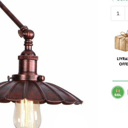
quantité
de
Appliqu
Murale
Vintage
Cuivre
Coquilla