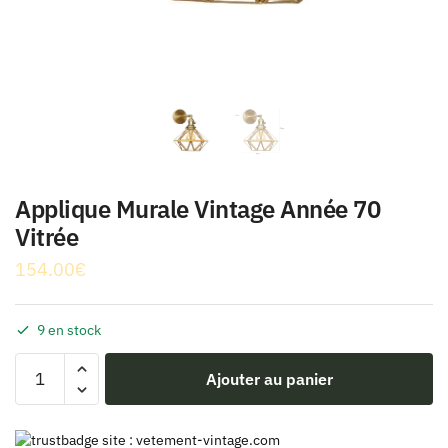
Applique Murale Vintage Année 70
Vitrée
154.00
€
9 en stock
quantité
Ajouter au panier
de
Applique
Murale