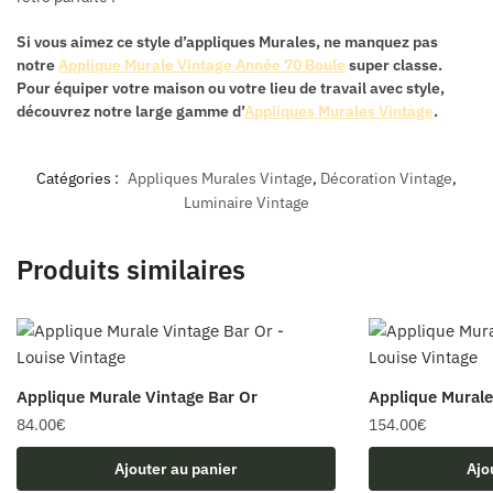
Si vous aimez ce style d’appliques Murales, ne manquez pas
notre
Applique Murale Vintage Année 70 Boule
super classe.
Pour équiper votre maison ou votre lieu de travail avec style,
découvrez notre large gamme d’
Appliques Murales Vintage
.
Catégories :
Appliques Murales Vintage
,
Décoration Vintage
,
Luminaire Vintage
Produits similaires
Applique Murale Vintage Bar Or
Applique Murale
84.00
€
154.00
€
Ajouter au panier
Ajo