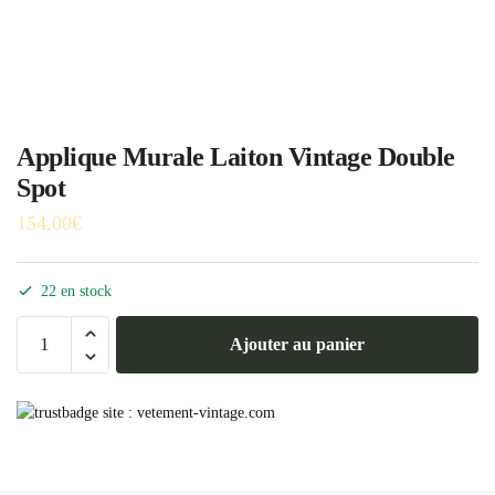
Applique Murale Laiton Vintage Double
Spot
154.00
€
22 en stock
quantité
Ajouter au panier
de
Applique
Murale
Laiton
Vintage
Double