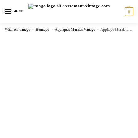
Skip
Skip
to
to
MENU
0
navigation
content
Vêtement vintage
»
Boutique
»
Appliques Murales Vintage
»
Applique Murale Laiton Vintage Double Spot