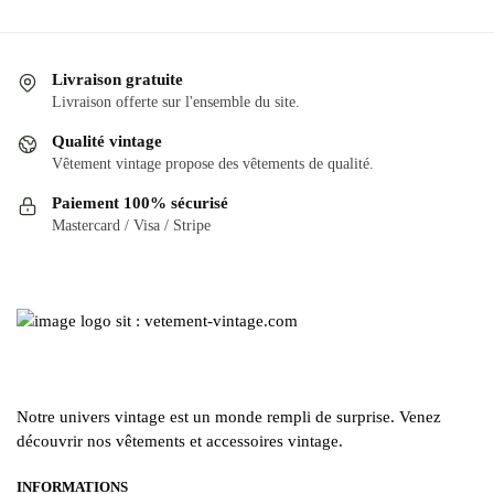
a
a
plusieurs
plusieurs
variations.
variations.
Livraison gratuite
Les
Les
Livraison offerte sur l'ensemble du site.
options
options
Qualité vintage
peuvent
peuvent
Vêtement vintage propose des vêtements de qualité.
être
être
Paiement 100% sécurisé
choisies
choisies
Mastercard / Visa / Stripe
sur
sur
la
la
page
page
du
du
produit
produit
Notre univers vintage est un monde rempli de surprise. Venez
découvrir nos vêtements et accessoires vintage.
INFORMATIONS