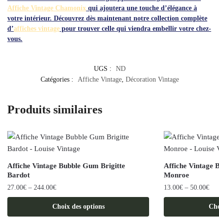
Affiche Vintage Chamonix
qui ajoutera une touche d’élégance à
votre intérieur. Découvrez dès maintenant notre collection complète
d’
affiches vintage
pour trouver celle qui viendra embellir votre chez-
vous.
UGS :
ND
Catégories :
Affiche Vintage
,
Décoration Vintage
Produits similaires
Affiche Vintage Bubble Gum Brigitte
Affiche Vintage
Bardot
Monroe
27.00
€
–
244.00
€
13.00
€
–
50.00
€
Ce
Ce
Choix des options
Cho
produit
produit