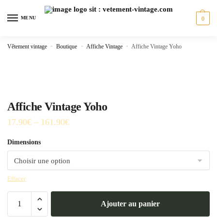
Skip
Skip
to
to
MENU
0
navigation
content
Vêtement vintage
»
Boutique
»
Affiche Vintage
»
Affiche Vintage Yoho
Affiche Vintage Yoho
17.90
€
–
161.90
€
Dimensions
Effacer
quantité
Ajouter au panier
de