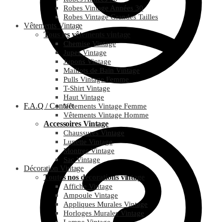
Robes Vintage Années 30
Robes Vintage Grandes Tailles
Vêtements Vintage
Tous les vêtements vintage
Chemise Vintage
Jupes Vintage
Jupons Vintage
Maillots de Bain Vintage
Pulls Vintage Femme
T-Shirt Vintage
Haut Vintage
F.A.Q / Contact
Vêtements Vintage Femme
Vêtements Vintage Homme
Accessoires Vintage
Chaussures Vintage
Lunette Vintage
Montres Vintage
Sac Vintage
Décoration Vintage
Toutes nos décorations vintage
Affiche Vintage
Ampoule Vintage
Appliques Murales Vintage
Horloges Murales Vintage