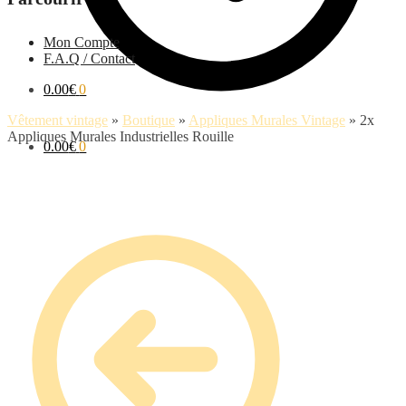
Mon Compte
F.A.Q / Contact
0.00
€
0
Vêtement vintage
»
Boutique
»
Appliques Murales Vintage
»
2x
Appliques Murales Industrielles Rouille
0.00
€
0