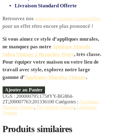
Livraison Standard Offerte
Retrouvez nos
ampoules vintage compatibles
pour un effet rétro encore plus prononcé !
Si vous aimez ce style d’appliques murales,
ne manquez pas notre
Applique Murale
Salon Vintage 2 Branches Noire
, très classe.
Pour équiper votre maison ou votre lieu de
travail avec style, explorez notre large
gamme d’
Appliques Murales Vintage
.
Ajouter au Panier
UGS :
200000795:175#YY-BG804-
2T;200007763:201336100
Catégories :
Appliques
Murales Vintage
,
Décoration Vintage
,
Luminaire
Vintage
Produits similaires