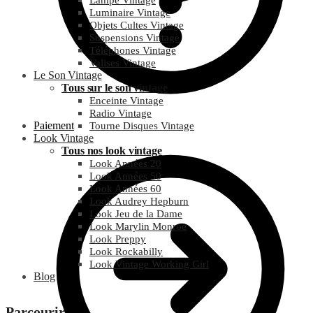
Lampe Vintage
Luminaire Vintage
Objets Cultes Vintage
Suspensions Vintage
Téléphones Vintage
Valises Vintage
Le Son Vintage
Tous sur le son vintage
Enceinte Vintage
Radio Vintage
Paiement
Tourne Disques Vintage
Look Vintage
Tous nos look vintage
Look Années 20
Look Années 50
Look Années 60
Look Audrey Hepburn
Look Jeu de la Dame
Look Marylin Monroe
Look Preppy
Look Rockabilly
Look Vintage Working Girl
Blog
Parcourir