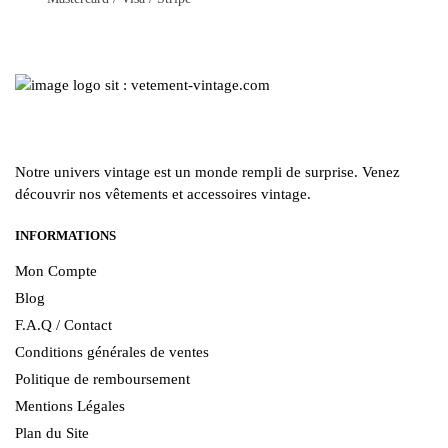
la
la
page
page
du
du
produit
produit
Notre univers vintage est un monde rempli de surprise. Venez
découvrir nos vêtements et accessoires vintage.
INFORMATIONS
Mon Compte
Blog
F.A.Q / Contact
Conditions générales de ventes
Politique de remboursement
Mentions Légales
Plan du Site