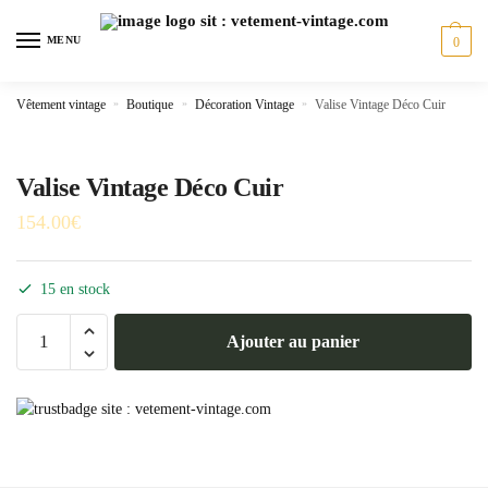
Skip
Skip
to
to
MENU
0
navigation
content
Vêtement vintage
»
Boutique
»
Décoration Vintage
»
Valise Vintage Déco Cuir
Valise Vintage Déco Cuir
154.00
€
15 en stock
quantité
Ajouter au panier
de
Valise
Vintage
Déco
Cuir