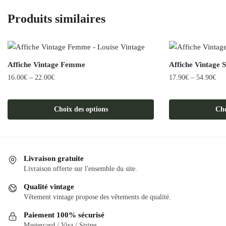
Produits similaires
Affiche Vintage Femme
Affiche Vintage 
16.00
€
–
22.00
€
17.90
€
–
54.90
€
Ce
Ce
produit
produit
Choix des options
Cho
a
a
plusieurs
plusieurs
variations.
variations.
Les
Les
Livraison gratuite
options
options
Livraison offerte sur l'ensemble du site.
peuvent
peuvent
Qualité vintage
être
être
Vêtement vintage propose des vêtements de qualité.
choisies
choisies
Paiement 100% sécurisé
sur
sur
Mastercard / Visa / Stripe