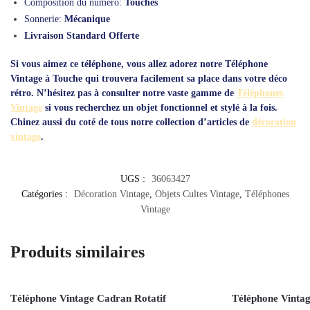
Composition du numéro:
Touches
Sonnerie:
Mécanique
Livraison Standard Offerte
Si vous aimez ce téléphone, vous allez adorez notre
Téléphone
Vintage à Touche
qui trouvera facilement sa place dans votre déco
rétro. N’hésitez pas à consulter notre vaste gamme de
Téléphones
Vintage
si vous recherchez un objet fonctionnel et stylé à la fois.
Chinez aussi du coté de tous notre collection d’articles de
décoration
vintage
.
UGS :
36063427
Catégories :
Décoration Vintage
,
Objets Cultes Vintage
,
Téléphones
Vintage
Produits similaires
Téléphone Vintage Cadran Rotatif
Téléphone Vintag