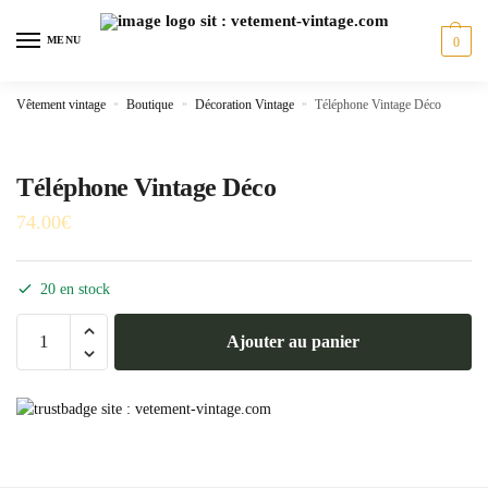
Skip
Skip
to
to
MENU
0
navigation
content
Vêtement vintage
»
Boutique
»
Décoration Vintage
»
Téléphone Vintage Déco
Téléphone Vintage Déco
74.00
€
20 en stock
quantité
Ajouter au panier
de
Téléphone
Vintage
Déco