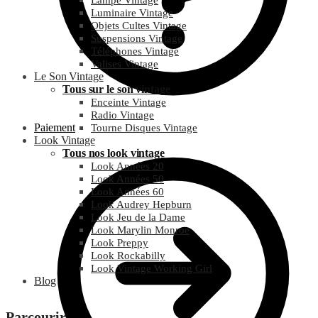
Lampe Vintage
Luminaire Vintage
Objets Cultes Vintage
Suspensions Vintage
Téléphones Vintage
Valises Vintage
Le Son Vintage
Tous sur le son vintage
Enceinte Vintage
Radio Vintage
Paiement
Tourne Disques Vintage
Look Vintage
Tous nos look vintage
Look Années 20
Look Années 50
Look Années 60
Look Audrey Hepburn
Look Jeu de la Dame
Look Marylin Monroe
Look Preppy
Look Rockabilly
Look Vintage Working Girl
Blog
Parcourir