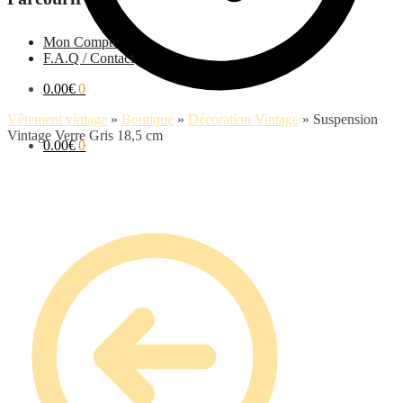
Mon Compte
F.A.Q / Contact
0.00
€
0
Vêtement vintage
»
Boutique
»
Décoration Vintage
»
Suspension
Vintage Verre Gris 18,5 cm
0.00
€
0