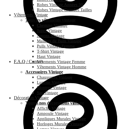
Robes Vintage Années 30
Robes Vintage Grandes Tailles
Vêtements Vintage
Tous les vêtements vintage
Chemise Vintage
Jupes Vintage
Jupons Vintage
Maillots de Bain Vintage
Pulls Vintage Femme
T-Shirt Vintage
Haut Vintage
F.A.Q / Contact
Vêtements Vintage Femme
Vêtements Vintage Homme
Accessoires Vintage
Chaussures Vintage
Lunette Vintage
Montres Vintage
Sac Vintage
Décoration Vintage
Toutes nos décorations vintage
Affiche Vintage
Ampoule Vintage
Appliques Murales Vintage
Horloges Murales Vintage