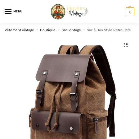
Skip
Skip
to
to
MENU
0
navigation
content
Vêtement vintage
»
Boutique
»
Sac Vintage
»
Sac à Dos Style Rétro Café
🔍