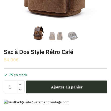
Sac à Dos Style Rétro Café
84.00
€
29 en stock
quantité
Ajouter au panier
de
Sac
à
Dos