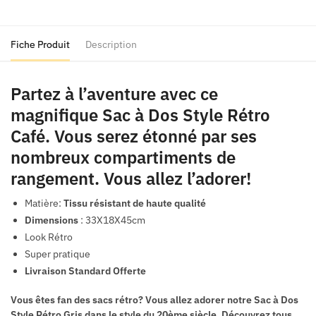
Style
Rétro
Café
Fiche Produit
Description
Partez à l’aventure avec ce
magnifique Sac à Dos Style Rétro
Café. Vous serez étonné par ses
nombreux compartiments de
rangement. Vous allez l’adorer!
Matière:
Tissu résistant de haute qualité
Dimensions
: 33X18X45cm
Look Rétro
Super pratique
Livraison Standard Offerte
Vous êtes fan des sacs rétro? Vous allez adorer notre
Sac à Dos
Style Rétro Gris
dans le style du 20ème siècle. Découvrez tous