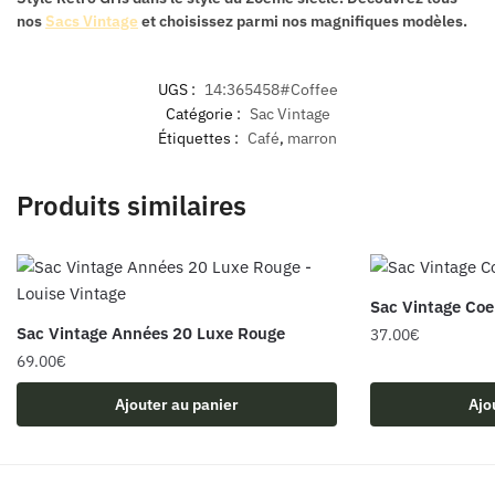
nos
Sacs Vintage
et choisissez parmi nos magnifiques modèles.
UGS :
14:365458#Coffee
Catégorie :
Sac Vintage
Étiquettes :
Café
,
marron
Produits similaires
Sac Vintage Coe
Sac Vintage Années 20 Luxe Rouge
37.00
€
69.00
€
Ajouter au panier
Ajo