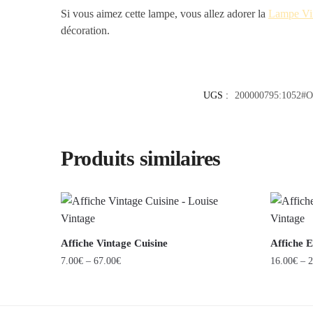
Si vous aimez cette lampe, vous allez adorer la
Lampe Vin
décoration.
UGS :
200000795:1052#O
Produits similaires
Affiche Vintage Cuisine
Affiche 
7.00
€
–
67.00
€
16.00
€
–
2
Ce
Ce
produit
produit