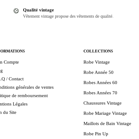
plusieurs
Qualité vintage
variations.
Vêtement vintage propose des vêtements de qualité.
.
Les
options
peuvent
être
choisies
FORMATIONS
COLLECTIONS
sur
n Compte
Robe Vintage
la
og
Robe Année 50
page
.Q / Contact
du
Robes Années 60
ditions générales de ventes
produit
Robes Années 70
itique de remboursement
Chaussures Vintage
tions Légales
n du Site
Robe Mariage Vintage
Maillots de Bain Vintage
Robe Pin Up