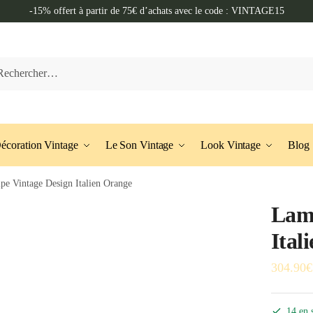
-15% offert à partir de 75€ d’achats avec le code : VINTAGE15
her :
écoration Vintage
Le Son Vintage
Look Vintage
Blog
e Vintage Design Italien Orange
Lamp
Ital
304.90
€
14 en 