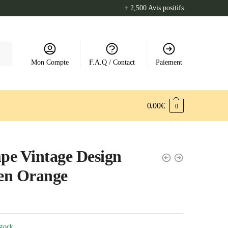
+ 2,500 Avis positifs
Mon Compte
F.A.Q / Contact
Paiement
0.00
€
0
e Vintage Design
ien Orange
stock