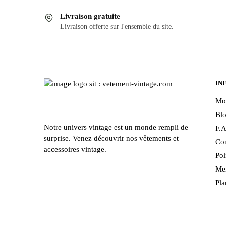
a
a
Livraison gratuite
plusieurs
plusieurs
Livraison offerte sur l'ensemble du site.
variations.
variations
Les
Les
options
options
peuvent
peuvent
être
être
IN
choisies
choisies
Mo
sur
sur
Bl
la
la
Notre univers vintage est un monde rempli de
F.A
page
page
surprise. Venez découvrir nos vêtements et
Con
du
du
accessoires vintage.
Pol
produit
produit
Men
Pla