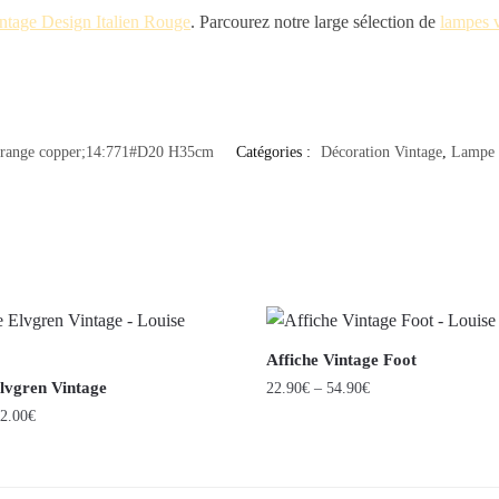
tage Design Italien Rouge
. Parcourez notre large sélection de
lampes 
range copper;14:771#D20 H35cm
Catégories :
Décoration Vintage
,
Lampe 
Affiche Vintage Foot
Elvgren Vintage
22.90
€
–
54.90
€
2.00
€
Ce
produit
a