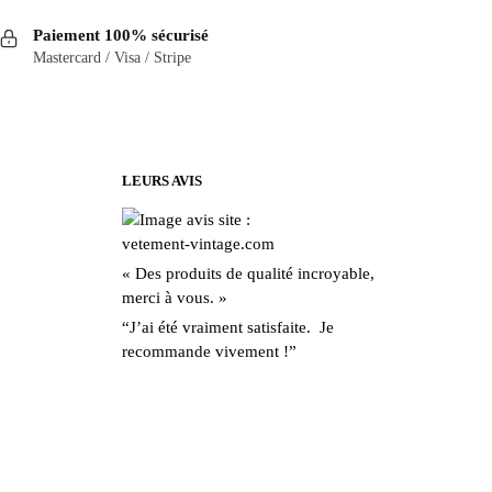
a
Paiement 100% sécurisé
plusieurs
Mastercard / Visa / Stripe
variations.
Les
options
peuvent
être
LEURS AVIS
choisies
sur
la
« Des produits de qualité incroyable,
page
merci à vous. »
du
“J’ai été vraiment satisfaite. Je
produit
recommande vivement !”