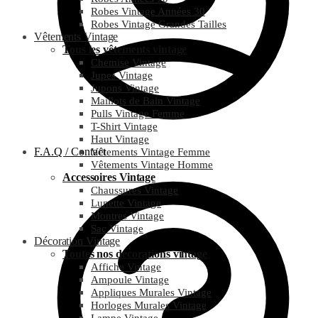
Robes Vintage Années 30
Robes Vintage Grandes Tailles
Vêtements Vintage
Tous les vêtements vintage
Chemise Vintage
Jupes Vintage
Jupons Vintage
Maillots de Bain Vintage
Pulls Vintage Femme
T-Shirt Vintage
Haut Vintage
F.A.Q / Contact
Vêtements Vintage Femme
Vêtements Vintage Homme
Accessoires Vintage
Chaussures Vintage
Lunette Vintage
Montres Vintage
Sac Vintage
Décoration Vintage
Toutes nos décorations vintage
Affiche Vintage
Ampoule Vintage
Appliques Murales Vintage
Horloges Murales Vintage