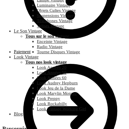
Lampe Vintage
Luminaire Vintage
Objets Cultes Vintage
Suspensions Vintage
Téléphones Vintage
Valises Vintage
Le Son Vintage
Tous sur le son vintage
Enceinte Vintage
Radio Vintage
Paiement
Tourne Disques Vintage
Look Vintage
Tous nos look vintage
Look Années 20
Look Années 50
Look Années 60
Look Audrey Hepburn
Look Jeu de la Dame
Look Marylin Monroe
Look Preppy
Look Rockabilly
Look Vintage Working Girl
Blog
Parcourir