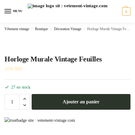
Skip
Skip
to
to
MENU
0
navigation
content
Vêtement vintage
»
Boutique
»
Décoration Vintage
»
Horloge Murale Vintage Feuilles
Horloge Murale Vintage Feuilles
204.00
€
27 en stock
quantité
Ajouter au panier
de
Horloge
Murale
Vintage
Feuilles