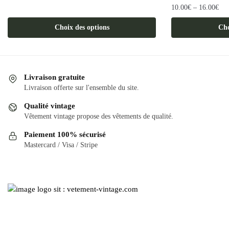
10.00
€
–
16.00
€
Ce
produit
Ce
Choix des options
Cho
a
produit
plusieurs
a
variations.
plusieurs
Les
variations.
Livraison gratuite
options
Les
Livraison offerte sur l'ensemble du site.
peuvent
options
Qualité vintage
être
peuvent
Vêtement vintage propose des vêtements de qualité.
choisies
être
Paiement 100% sécurisé
sur
choisies
Mastercard / Visa / Stripe
la
sur
page
la
du
page
produit
du
produit