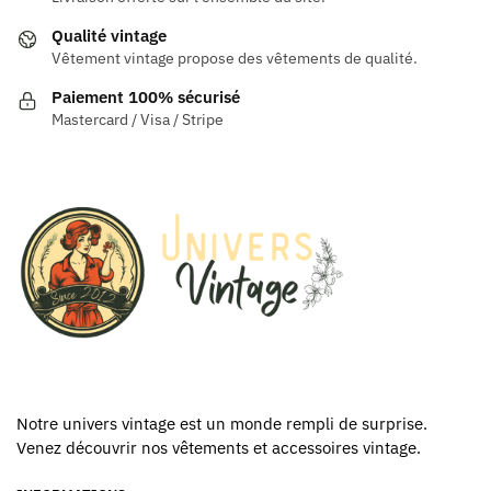
options
options
Qualité vintage
peuvent
peuvent
Vêtement vintage propose des vêtements de qualité.
être
être
Paiement 100% sécurisé
choisies
choisies
Mastercard / Visa / Stripe
sur
sur
la
la
page
page
du
du
produit
produit
Notre univers vintage est un monde rempli de surprise.
Venez découvrir nos vêtements et accessoires vintage.