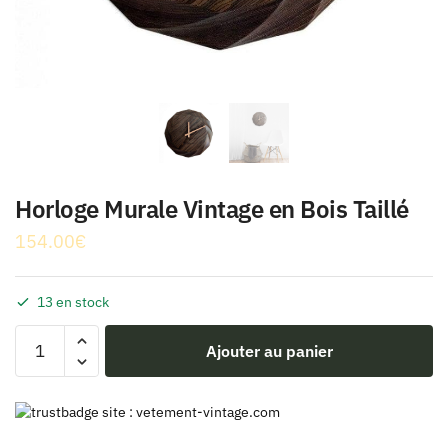
Horloge Murale Vintage en Bois Taillé
154.00
€
13 en stock
quantité
Ajouter au panier
de
Horloge
Murale
Vintage