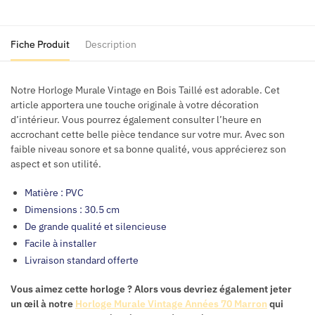
en
Bois
Taillé
Fiche Produit
Description
Notre Horloge Murale Vintage en Bois Taillé est adorable. Cet
article apportera une touche originale à votre décoration
d’intérieur. Vous pourrez également consulter l’heure en
accrochant cette belle pièce tendance sur votre mur. Avec son
faible niveau sonore et sa bonne qualité, vous apprécierez son
aspect et son utilité.
Matière :
PVC
Dimensions : 30.5 cm
De grande qualité et silencieuse
Facile à installer
Livraison standard offerte
Vous aimez cette horloge ? Alors vous devriez également jeter
un œil à notre
Horloge Murale Vintage Années 70 Marron
qui