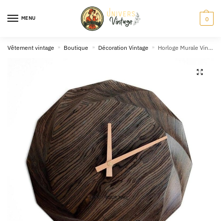
Skip
Skip
to
to
MENU
0
navigation
content
Vêtement vintage
»
Boutique
»
Décoration Vintage
»
Horloge Murale Vintage en Bois Taillé
🔍