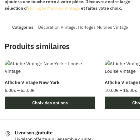
ajoutera une touche rétro à votre pièce. Découvrez notre large
sélection d’
Horloges Murales Vintage
et faites votre choix.
Catégories :
Décoration Vintage
,
Horloges Murales Vintage
Produits similaires
Affiche Vintage New York
Affiche Vintage 
6.00
€
–
53.00
€
10.00
€
–
16.00
€
Ce
Ce
Choix des options
Cho
produit
produit
a
a
plusieurs
plusieurs
variations.
variations.
Livraison gratuite
Les
Les
Livraison offerte sur l'ensemble du site.