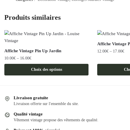
Produits similaires
Affiche Vintage P
Affiche Vintage Pin Up Jardin
12.00
€
–
17.00
€
10.00
€
–
16.00
€
Ce
Ce
produit
Choix des options
Cho
produit
a
a
plusieurs
plusieurs
variations.
variations.
Les
Livraison gratuite
Les
options
Livraison offerte sur l'ensemble du site.
options
peuvent
Qualité vintage
peuvent
être
Vêtement vintage propose des vêtements de qualité.
être
choisies