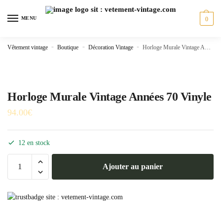
Skip
Skip
to
to
MENU
0
navigation
content
Vêtement vintage
»
Boutique
»
Décoration Vintage
»
Horloge Murale Vintage Années 70 Vinyle
Horloge Murale Vintage Années 70 Vinyle
94.00
€
12 en stock
quantité
Ajouter au panier
de
Horloge
Murale
Vintage
Années