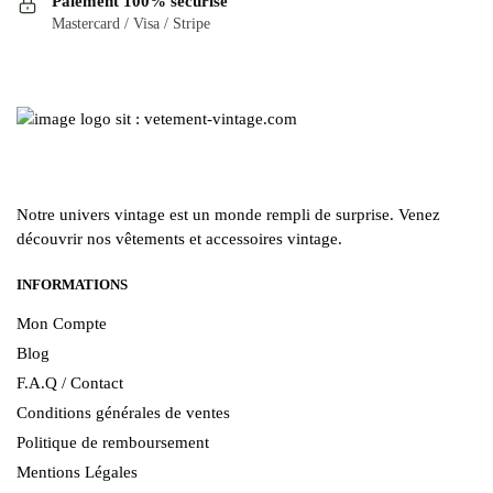
Paiement 100% sécurisé
choisies
sur
Mastercard / Visa / Stripe
sur
la
la
page
page
du
du
produit
produit
Notre univers vintage est un monde rempli de surprise. Venez
découvrir nos vêtements et accessoires vintage.
INFORMATIONS
Mon Compte
Blog
F.A.Q / Contact
Conditions générales de ventes
Politique de remboursement
Mentions Légales