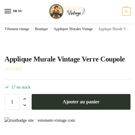
Skip
Skip
to
to
MENU
0
navigation
content
Vêtement vintage
»
Boutique
»
Appliques Murales Vintage
»
Applique Murale Vintage Verre Coupole
Applique Murale Vintage Verre Coupole
104.00
€
17 en stock
quantité
Ajouter au panier
de
Applique
Murale
Vintage
Verre