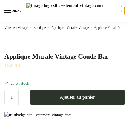
Skip
Skip
to
to
MENU
0
navigation
content
Vêtement vintage
»
Boutique
»
Appliques Murales Vintage
»
Applique Murale Vintage Coude Bar
Applique Murale Vintage Coude Bar
164.00
€
21 en stock
quantité
Ajouter au panier
de
Applique
Murale
Vintage
Coude