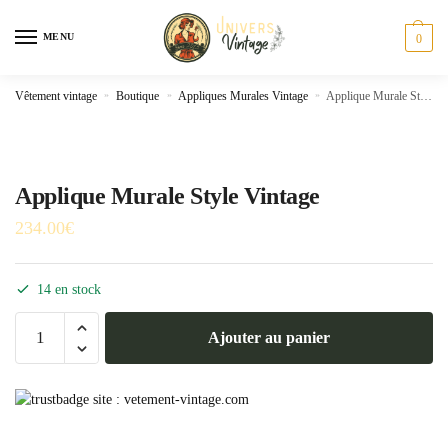
Skip
Skip
to
to
MENU
0
navigation
content
Vêtement vintage
»
Boutique
»
Appliques Murales Vintage
»
Applique Murale Style Vintage
Applique Murale Style Vintage
234.00
€
14 en stock
quantité
Ajouter au panier
de
Applique
Murale
Style
Vintage